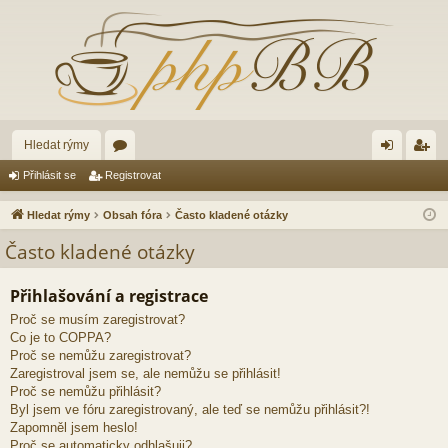
Hledat rýmy
ór
řih
eg
Přihlásit se
Registrovat
a
lá
ist
Hledat rýmy
Obsah fóra
Často kladené otázky
sit
ro
Často kladené otázky
se
va
Přihlašování a registrace
t
Proč se musím zaregistrovat?
Co je to COPPA?
Proč se nemůžu zaregistrovat?
Zaregistroval jsem se, ale nemůžu se přihlásit!
Proč se nemůžu přihlásit?
Byl jsem ve fóru zaregistrovaný, ale teď se nemůžu přihlásit?!
Zapomněl jsem heslo!
Proč se automaticky odhlašuji?