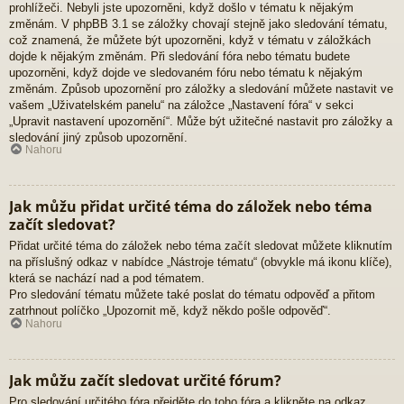
prohlížeči. Nebyli jste upozorněni, když došlo v tématu k nějakým
změnám. V phpBB 3.1 se záložky chovají stejně jako sledování tématu,
což znamená, že můžete být upozorněni, když v tématu v záložkách
dojde k nějakým změnám. Při sledování fóra nebo tématu budete
upozorněni, když dojde ve sledovaném fóru nebo tématu k nějakým
změnám. Způsob upozornění pro záložky a sledování můžete nastavit ve
vašem „Uživatelském panelu“ na záložce „Nastavení fóra“ v sekci
„Upravit nastavení upozornění“. Může být užitečné nastavit pro záložky a
sledování jiný způsob upozornění.
Nahoru
Jak můžu přidat určité téma do záložek nebo téma
začít sledovat?
Přidat určité téma do záložek nebo téma začít sledovat můžete kliknutím
na příslušný odkaz v nabídce „Nástroje tématu“ (obvykle má ikonu klíče),
která se nachází nad a pod tématem.
Pro sledování tématu můžete také poslat do tématu odpověď a přitom
zatrhnout políčko „Upozornit mě, když někdo pošle odpověď“.
Nahoru
Jak můžu začít sledovat určité fórum?
Pro sledování určitého fóra přejděte do toho fóra a klikněte na odkaz