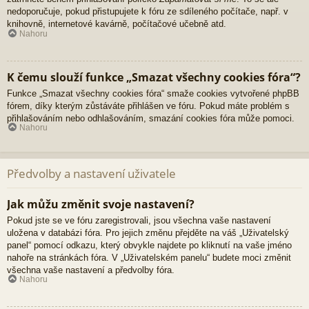
nedoporučuje, pokud přistupujete k fóru ze sdíleného počítače, např. v
knihovně, internetové kavárně, počítačové učebně atd.
Nahoru
K čemu slouží funkce „Smazat všechny cookies fóra“?
Funkce „Smazat všechny cookies fóra“ smaže cookies vytvořené phpBB
fórem, díky kterým zůstáváte přihlášen ve fóru. Pokud máte problém s
přihlašováním nebo odhlašováním, smazání cookies fóra může pomoci.
Nahoru
Předvolby a nastavení uživatele
Jak můžu změnit svoje nastavení?
Pokud jste se ve fóru zaregistrovali, jsou všechna vaše nastavení
uložena v databázi fóra. Pro jejich změnu přejděte na váš „Uživatelský
panel“ pomocí odkazu, který obvykle najdete po kliknutí na vaše jméno
nahoře na stránkách fóra. V „Uživatelském panelu“ budete moci změnit
všechna vaše nastavení a předvolby fóra.
Nahoru