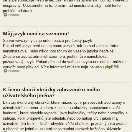
se stále zobrazuje nesprávně, pak je čas nastavený na hodinách serveru
nesprávný. Upozorněte na to, prosím, administrátora, aby mohl tento
problém odstranit.
Nahoru
Můj jazyk není na seznamu!
Server www.rymy.cz je určen pouze pro český jazyk.
Pokud váš jazyk není na seznamu jazyků, tak ho buď administrátor
nenainstaloval, nebo nikdo toto fórum do vašeho jazyka nepřeložil.
Zkuste se zeptat administrátora fóra, jestli může nainstalovat
požadovaný jazyk. Pokud překlad do vašeho jazyku neexistuje, můžete
vytvořit nový překlad. Více informací můžete najít na webu
phpBB
®.
Nahoru
K čemu slouží obrázky zobrazené u mého
uživatelského jména?
Existují dva druhy obrázků, které můžou být v příspěvcích zobrazeny u
uživatelského jména. Jedním z nich jsou obrázky asociované s vaší
hodností, které obvykle vypadají jako hvězdičky, tečky nebo čtverečky a
indikují, kolik příspěvků jste odeslali, nebo pomáhají určit jakou mají
uživatelé fóra funkci. Další, obvykle větší obrázek, je známý jako avatar
a obecně se jedná o unikátní nebo osobní obrázek každého uživatele.