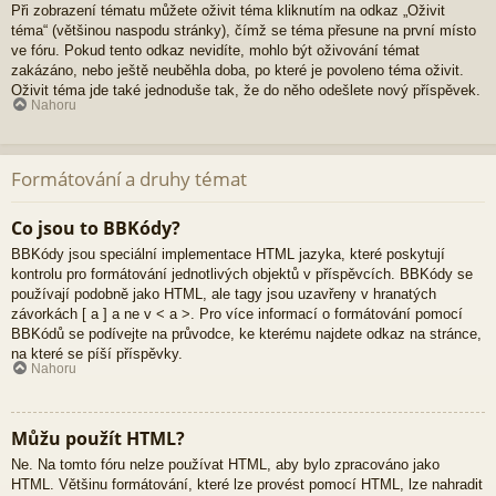
Při zobrazení tématu můžete oživit téma kliknutím na odkaz „Oživit
téma“ (většinou naspodu stránky), čímž se téma přesune na první místo
ve fóru. Pokud tento odkaz nevidíte, mohlo být oživování témat
zakázáno, nebo ještě neuběhla doba, po které je povoleno téma oživit.
Oživit téma jde také jednoduše tak, že do něho odešlete nový příspěvek.
Nahoru
Formátování a druhy témat
Co jsou to BBKódy?
BBKódy jsou speciální implementace HTML jazyka, které poskytují
kontrolu pro formátování jednotlivých objektů v příspěvcích. BBKódy se
používají podobně jako HTML, ale tagy jsou uzavřeny v hranatých
závorkách [ a ] a ne v < a >. Pro více informací o formátování pomocí
BBKódů se podívejte na průvodce, ke kterému najdete odkaz na stránce,
na které se píší příspěvky.
Nahoru
Můžu použít HTML?
Ne. Na tomto fóru nelze používat HTML, aby bylo zpracováno jako
HTML. Většinu formátování, které lze provést pomocí HTML, lze nahradit