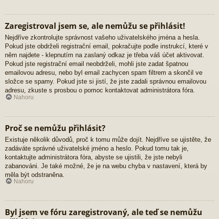
Zaregistroval jsem se, ale nemůžu se přihlásit!
Nejdříve zkontrolujte správnost vašeho uživatelského jména a hesla.
Pokud jste obdrželi registrační email, pokračujte podle instrukcí, které v
něm najdete - klepnutím na zaslaný odkaz je třeba váš účet aktivovat.
Pokud jste registrační email neobdrželi, mohli jste zadat špatnou
emailovou adresu, nebo byl email zachycen spam filtrem a skončil ve
složce se spamy. Pokud jste si jistí, že jste zadali správnou emailovou
adresu, zkuste s prosbou o pomoc kontaktovat administrátora fóra.
Nahoru
Proč se nemůžu přihlásit?
Existuje několik důvodů, proč k tomu může dojít. Nejdříve se ujistěte, že
zadáváte správné uživatelské jméno a heslo. Pokud tomu tak je,
kontaktujte administrátora fóra, abyste se ujistili, že jste nebyli
zabanováni. Je také možné, že je na webu chyba v nastavení, která by
měla být odstraněna.
Nahoru
Byl jsem ve fóru zaregistrovaný, ale teď se nemůžu