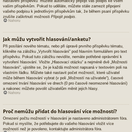
nastavení příspěvků“ můžete automaticky připojit váš podpis ke všem
vašim příspěvkům. Pokud to uděláte, můžete stále zamezit připojení
vašeho podpisu k jednotlivým příspěvkům tak, že během psaní příspěvku
zrušíte zaškrtnutí možnosti
Připojit podpis
.
Nahoru
Jak můžu vytvořit hlasování/anketu?
Při posílání nového tématu, nebo při úpravě prvního příspěvku tématu,
klikněte na záložku „Vytvořit hlasování“ pod hlavním formulářem pro text
příspěvku. Pokud tuto záložku nevidíte, nemáte potřebné oprávnění k
vytvoření hlasování. Vložte „Hlasovací otázku“ a nejméně dvě „Možnosti
hlasování“, ujistěte se, že je každá možnost napsaná v textovém poli na
vlastním řádku. Můžete také nastavit počet možností, které uživatel
může během hlasování vybrat (v poli „Možností na uživatele“), časové
omezení trvání hlasování ve dnech (0 pro časově neomezené hlasování)
a nakonec můžete povolit uživatelům měnit jejich hlasy.
Nahoru
Proč nemůžu přidat do hlasování více možností?
Omezení počtu možností v hlasování je nastaveno administrátorem fóra.
Pokud si myslíte, že potřebujete do vašeho hlasování vložit více
možností než je povoleno, kontaktujte administrátora fóra.