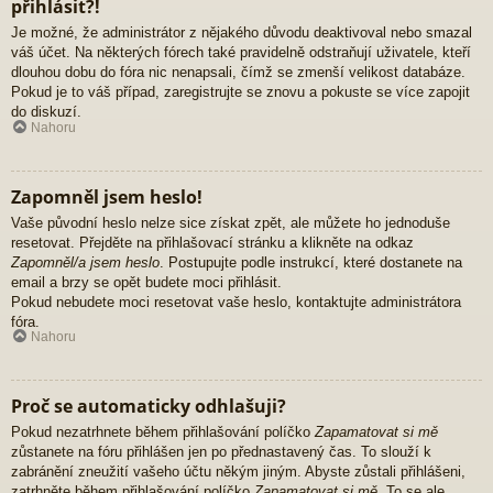
přihlásit?!
Je možné, že administrátor z nějakého důvodu deaktivoval nebo smazal
váš účet. Na některých fórech také pravidelně odstraňují uživatele, kteří
dlouhou dobu do fóra nic nenapsali, čímž se zmenší velikost databáze.
Pokud je to váš případ, zaregistrujte se znovu a pokuste se více zapojit
do diskuzí.
Nahoru
Zapomněl jsem heslo!
Vaše původní heslo nelze sice získat zpět, ale můžete ho jednoduše
resetovat. Přejděte na přihlašovací stránku a klikněte na odkaz
Zapomněl/a jsem heslo
. Postupujte podle instrukcí, které dostanete na
email a brzy se opět budete moci přihlásit.
Pokud nebudete moci resetovat vaše heslo, kontaktujte administrátora
fóra.
Nahoru
Proč se automaticky odhlašuji?
Pokud nezatrhnete během přihlašování políčko
Zapamatovat si mě
zůstanete na fóru přihlášen jen po přednastavený čas. To slouží k
zabránění zneužití vašeho účtu někým jiným. Abyste zůstali přihlášeni,
zatrhněte během přihlašování políčko
Zapamatovat si mě
. To se ale