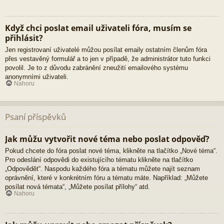
Když chci poslat email uživateli fóra, musím se
přihlásit?
Jen registrovaní uživatelé můžou posílat emaily ostatním členům fóra
přes vestavěný formulář a to jen v případě, že administrátor tuto funkci
povolil. Je to z důvodu zabránění zneužití emailového systému
anonymními uživateli.
Nahoru
Psaní příspěvků
Jak můžu vytvořit nové téma nebo poslat odpověď?
Pokud chcete do fóra poslat nové téma, klikněte na tlačítko „Nové téma“.
Pro odeslání odpovědi do existujícího tématu klikněte na tlačítko
„Odpovědět“. Naspodu každého fóra a tématu můžete najít seznam
oprávnění, které v konkrétním fóru a tématu máte. Například: „Můžete
posílat nová témata“, „Můžete posílat přílohy“ atd.
Nahoru