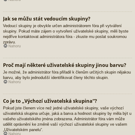
Jak se můžu stát vedoucím skupiny?
Vedoucí skupiny je obvykle určen administrátorem fóra při vytváření
skupiny. Pokud máte zájem o vytvoření uživatelské skupiny, měli byste
nejdříve kontaktovat administrátora fóra - zkuste mu poslat soukromou
zprávu.
Nahoru
Proč mají některé uživatelské skupiny jinou barvu?
Je možné, že administrátor fóra přiřadil k členům určitých skupin nějakou
barvu, aby bylo jednodušší identifikovat členy těchto skupin.
Nahoru
Co je to „Výchozí uživatelská skupina“?
Pokud jste členem více než jedné uživatelské skupiny, vaše výchozí
uživatelská skupina určuje, jaká a barva a hodnost skupiny by měla být u
vašeho uživatelského jména zobrazena. Administrátor fóra vám může
udělit oprávnění ke změně vaší výchozí uživatelské skupiny ve vašem
„Uživatelském panelu“.
Nahoru