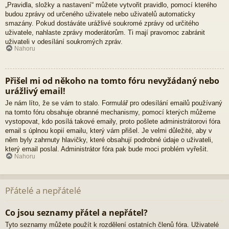
„Pravidla, složky a nastavení“ můžete vytvořit pravidlo, pomocí kterého
budou zprávy od určeného uživatele nebo uživatelů automaticky
smazány. Pokud dostáváte urážlivé soukromé zprávy od určitého
uživatele, nahlaste zprávy moderátorům. Ti mají pravomoc zabránit
uživateli v odesílání soukromých zpráv.
Nahoru
Přišel mi od někoho na tomto fóru nevyžádaný nebo
urážlivý email!
Je nám líto, že se vám to stalo. Formulář pro odesílání emailů používaný
na tomto fóru obsahuje obranné mechanismy, pomocí kterých můžeme
vystopovat, kdo posílá takové emaily, proto pošlete administrátorovi fóra
email s úplnou kopií emailu, který vám přišel. Je velmi důležité, aby v
něm byly zahrnuty hlavičky, které obsahují podrobné údaje o uživateli,
který email poslal. Administrátor fóra pak bude moci problém vyřešit.
Nahoru
Přátelé a nepřátelé
Co jsou seznamy přátel a nepřátel?
Tyto seznamy můžete použít k rozdělení ostatních členů fóra. Uživatelé