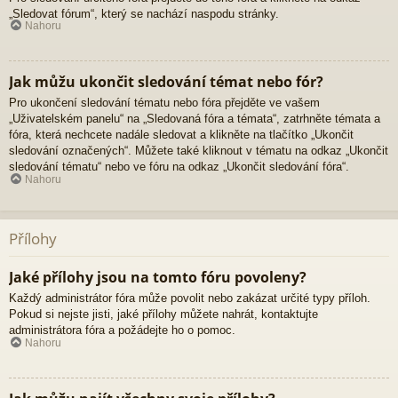
„Sledovat fórum“, který se nachází naspodu stránky.
Nahoru
Jak můžu ukončit sledování témat nebo fór?
Pro ukončení sledování tématu nebo fóra přejděte ve vašem
„Uživatelském panelu“ na „Sledovaná fóra a témata“, zatrhněte témata a
fóra, která nechcete nadále sledovat a klikněte na tlačítko „Ukončit
sledování označených“. Můžete také kliknout v tématu na odkaz „Ukončit
sledování tématu“ nebo ve fóru na odkaz „Ukončit sledování fóra“.
Nahoru
Přílohy
Jaké přílohy jsou na tomto fóru povoleny?
Každý administrátor fóra může povolit nebo zakázat určité typy příloh.
Pokud si nejste jisti, jaké přílohy můžete nahrát, kontaktujte
administrátora fóra a požádejte ho o pomoc.
Nahoru