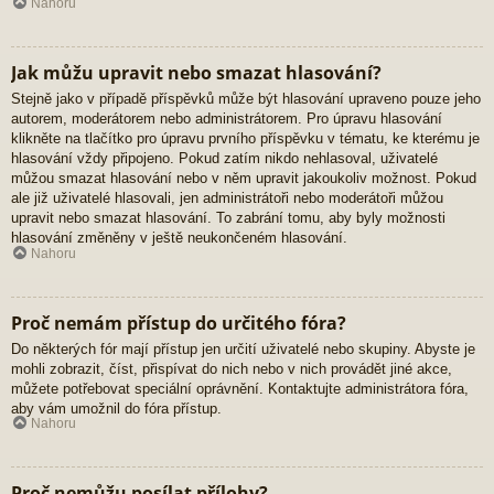
Nahoru
Jak můžu upravit nebo smazat hlasování?
Stejně jako v případě příspěvků může být hlasování upraveno pouze jeho
autorem, moderátorem nebo administrátorem. Pro úpravu hlasování
klikněte na tlačítko pro úpravu prvního příspěvku v tématu, ke kterému je
hlasování vždy připojeno. Pokud zatím nikdo nehlasoval, uživatelé
můžou smazat hlasování nebo v něm upravit jakoukoliv možnost. Pokud
ale již uživatelé hlasovali, jen administrátoři nebo moderátoři můžou
upravit nebo smazat hlasování. To zabrání tomu, aby byly možnosti
hlasování změněny v ještě neukončeném hlasování.
Nahoru
Proč nemám přístup do určitého fóra?
Do některých fór mají přístup jen určití uživatelé nebo skupiny. Abyste je
mohli zobrazit, číst, přispívat do nich nebo v nich provádět jiné akce,
můžete potřebovat speciální oprávnění. Kontaktujte administrátora fóra,
aby vám umožnil do fóra přístup.
Nahoru
Proč nemůžu posílat přílohy?