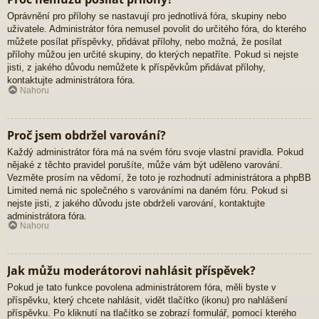
Oprávnění pro přílohy se nastavují pro jednotlivá fóra, skupiny nebo
uživatele. Administrátor fóra nemusel povolit do určitého fóra, do kterého
můžete posílat příspěvky, přidávat přílohy, nebo možná, že posílat
přílohy můžou jen určité skupiny, do kterých nepatříte. Pokud si nejste
jisti, z jakého důvodu nemůžete k příspěvkům přidávat přílohy,
kontaktujte administrátora fóra.
Nahoru
Proč jsem obdržel varování?
Každý administrátor fóra má na svém fóru svoje vlastní pravidla. Pokud
nějaké z těchto pravidel porušíte, může vám být uděleno varování.
Vezměte prosím na vědomí, že toto je rozhodnutí administrátora a phpBB
Limited nemá nic společného s varováními na daném fóru. Pokud si
nejste jisti, z jakého důvodu jste obdrželi varování, kontaktujte
administrátora fóra.
Nahoru
Jak můžu moderátorovi nahlásit příspěvek?
Pokud je tato funkce povolena administrátorem fóra, měli byste v
příspěvku, který chcete nahlásit, vidět tlačítko (ikonu) pro nahlášení
příspěvku. Po kliknutí na tlačítko se zobrazí formulář, pomocí kterého