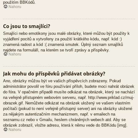
použitím BBKódů.
Nahoru
Co jsou to smajlíci?
Smajlíci nebo emotikony jsou malé obrázky, které můžou být použity k
vyjádření pocitů a vytvořeny za použití krátkého kódu, např. kód :)
znamená radost a kód :( znamená smutek. Úplný seznam smajlíků
najdete na formuláři, na kterém se tvoří zprávy a příspěvky.
Nahoru
Jak mohu do příspěvků přidávat obrázky?
Ano, obrázky můžou být ve vašich příspěvcích zobrazeny. Pokud
administrátor povolil ve fóru používání příloh, budete moci nahrát obrázek
do fóra. V opačném případě musíte odkázat na obrázek, který se nachází
na veřejně přístupném webovém serveru, např. http://www.priklad.cz/muj-
obrazek.gif. Nemůžete odkázat na obrázek uložený ve vašem vlastním
počítači (pokud to není veřejně přístupný server) ani na obrázky uložené
za nějakým autentizačním mechanizmem, např. v emailech na
seznamu.cz nebo v Gmailu, heslem chráněných webech atd. Aby se
obrázek zobrazil, vložte adresu, která k němu vede do BBKódu [img].
Nahoru