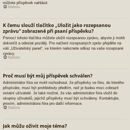
můžete příspěvek nahlásit.
Nahoru
K čemu slouží tlačítko „Uložit jako rozepsanou
zprávu“ zobrazené při psaní příspěvku?
Pomocí tohoto tlačítka můžete uložit rozepsanou zprávu, abyste ji mohli
dokončit a odeslat později. Pro načtení rozepsaných zpráv přejděte na
váš „Uživatelský panel“, ve kterém naleznete odkaz na vaše rozepsané
zprávy.
Nahoru
Proč musí být můj příspěvek schválen?
Administrátor fóra se mohl rozhodnout, že příspěvky ve fóru, do kterého
přispíváte, musí být prohlédnuty předtím, než je budou moci zobrazit
ostatní uživatelé. Je také možné, že vás administrátor fóra vložil do
skupiny uživatelů, jejichž příspěvky musí být schváleny. Kontaktujte,
prosím, administrátora fóra pro další informace.
Nahoru
Jak můžu oživit moje téma?