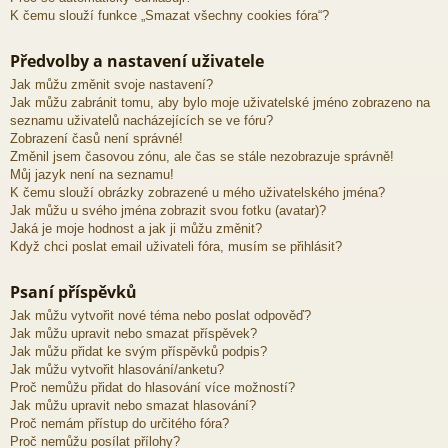
K čemu slouží funkce „Smazat všechny cookies fóra“?
Předvolby a nastavení uživatele
Jak můžu změnit svoje nastavení?
Jak můžu zabránit tomu, aby bylo moje uživatelské jméno zobrazeno na
seznamu uživatelů nacházejících se ve fóru?
Zobrazení časů není správné!
Změnil jsem časovou zónu, ale čas se stále nezobrazuje správně!
Můj jazyk není na seznamu!
K čemu slouží obrázky zobrazené u mého uživatelského jména?
Jak můžu u svého jména zobrazit svou fotku (avatar)?
Jaká je moje hodnost a jak ji můžu změnit?
Když chci poslat email uživateli fóra, musím se přihlásit?
Psaní příspěvků
Jak můžu vytvořit nové téma nebo poslat odpověď?
Jak můžu upravit nebo smazat příspěvek?
Jak můžu přidat ke svým příspěvků podpis?
Jak můžu vytvořit hlasování/anketu?
Proč nemůžu přidat do hlasování více možností?
Jak můžu upravit nebo smazat hlasování?
Proč nemám přístup do určitého fóra?
Proč nemůžu posílat přílohy?