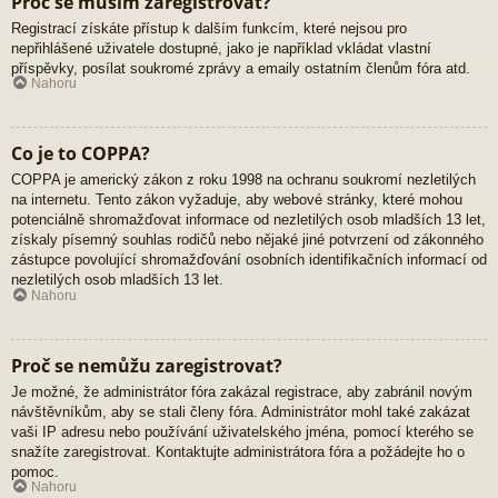
Proč se musím zaregistrovat?
Registrací získáte přístup k dalším funkcím, které nejsou pro
nepřihlášené uživatele dostupné, jako je například vkládat vlastní
příspěvky, posílat soukromé zprávy a emaily ostatním členům fóra atd.
Nahoru
Co je to COPPA?
COPPA je americký zákon z roku 1998 na ochranu soukromí nezletilých
na internetu. Tento zákon vyžaduje, aby webové stránky, které mohou
potenciálně shromažďovat informace od nezletilých osob mladších 13 let,
získaly písemný souhlas rodičů nebo nějaké jiné potvrzení od zákonného
zástupce povolující shromažďování osobních identifikačních informací od
nezletilých osob mladších 13 let.
Nahoru
Proč se nemůžu zaregistrovat?
Je možné, že administrátor fóra zakázal registrace, aby zabránil novým
návštěvníkům, aby se stali členy fóra. Administrátor mohl také zakázat
vaši IP adresu nebo používání uživatelského jména, pomocí kterého se
snažíte zaregistrovat. Kontaktujte administrátora fóra a požádejte ho o
pomoc.
Nahoru