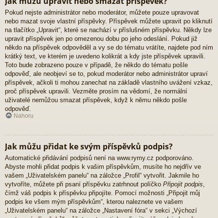
Jak můžu upravit nebo smazat příspěvek?
Pokud nejste administrátor nebo moderátor, můžete pouze upravovat
nebo mazat svoje vlastní příspěvky. Příspěvek můžete upravit po kliknutí
na tlačítko „Upravit“, které se nachází v příslušném příspěvku. Někdy lze
upravit příspěvek jen po omezenou dobu po jeho odeslání. Pokud již
někdo na příspěvek odpověděl a vy se do tématu vrátíte, najdete pod ním
krátký text, ve kterém je uvedeno kolikrát a kdy jste příspěvek upravili.
Toto bude zobrazeno pouze v případě, že někdo do tématu pošle
odpověď, ale neobjeví se to, pokud moderátor nebo administrátor upraví
příspěvek, ačkoli ti mohou zanechat na základě vlastního uvážení vzkaz,
proč příspěvek upravili. Vezměte prosím na vědomí, že normální
uživatelé nemůžou smazat příspěvek, když k němu někdo pošle
odpověď.
Nahoru
Jak můžu přidat ke svým příspěvků podpis?
Automatické přidávání podpisů není na www.rymy.cz podporováno.
Abyste mohli přidat podpis k vašim příspěvkům, musíte ho nejdřív ve
vašem „Uživatelském panelu“ na záložce „Profil“ vytvořit. Jakmile ho
vytvoříte, můžete při psaní příspěvku zatrhnout políčko
Připojit podpis
,
čímž váš podpis k příspěvku připojíte. Pomocí možnosti „Připojit můj
podpis ke všem mým příspěvkům“, kterou naleznete ve vašem
„Uživatelském panelu“ na záložce „Nastavení fóra“ v sekci „Výchozí