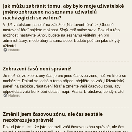
Jak můžu zabránit tomu, aby bylo moje uživatelské
jméno zobrazeno na seznamu uživatelů
nacházejících se ve fóru?
V „Uživatelském panelu“ na záložce „Nastavení fóra“ -> „Obecné
nastavení fóra“ najdete možnost
Skrýt můj online stav
. Pokud u této
možnosti nastavíte „Ano“, budete na seznamu viditelní jen pro
administrátory, moderátory a sama sebe. Budete počítán jako skrytý
uživatel.
Nahoru
Zobrazení časů není správné!
Je možné, že zobrazený čas je pro jinou časovou zónu, než ve které se
nacházíte. Pokud se jedná o tento případ, přejděte na váš „Uživatelský
panel“ na záložku „Nastavení fóra“ a změňte vaši časovou zónu, aby
odpovídala vaší konkrétní oblasti, např. Praha, Bratislava, Londýn, atd.
Nahoru
Změnil jsem časovou zónu, ale čas se stále
nezobrazuje správně!
Pokud jste si jisti, že jste nastavili vaši časovou zónu správně, ale čas