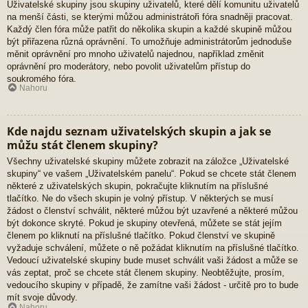
Uživatelské skupiny jsou skupiny uživatelů, které dělí komunitu uživatelů
na menší části, se kterými můžou administrátoři fóra snadněji pracovat.
Každý člen fóra může patřit do několika skupin a každé skupině můžou
být přiřazena různá oprávnění. To umožňuje administrátorům jednoduše
měnit oprávnění pro mnoho uživatelů najednou, například změnit
oprávnění pro moderátory, nebo povolit uživatelům přístup do
soukromého fóra.
Nahoru
Kde najdu seznam uživatelských skupin a jak se
můžu stát členem skupiny?
Všechny uživatelské skupiny můžete zobrazit na záložce „Uživatelské
skupiny“ ve vašem „Uživatelském panelu“. Pokud se chcete stát členem
některé z uživatelských skupin, pokračujte kliknutím na příslušné
tlačítko. Ne do všech skupin je volný přístup. V některých se musí
žádost o členství schválit, některé můžou být uzavřené a některé můžou
být dokonce skryté. Pokud je skupiny otevřená, můžete se stát jejím
členem po kliknutí na příslušné tlačítko. Pokud členství ve skupině
vyžaduje schválení, můžete o ně požádat kliknutím na příslušné tlačítko.
Vedoucí uživatelské skupiny bude muset schválit vaši žádost a může se
vás zeptat, proč se chcete stát členem skupiny. Neobtěžujte, prosím,
vedoucího skupiny v případě, že zamítne vaši žádost - určitě pro to bude
mít svoje důvody.
Nahoru