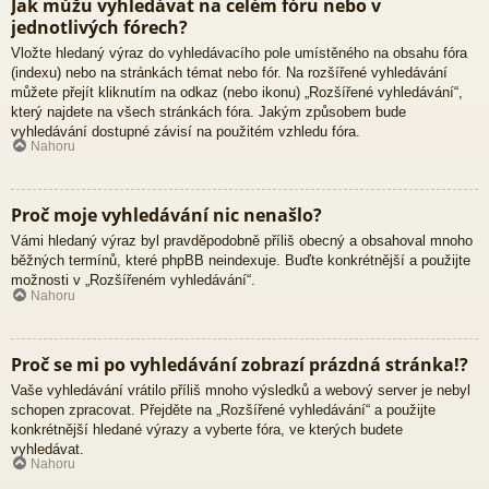
Jak můžu vyhledávat na celém fóru nebo v
jednotlivých fórech?
Vložte hledaný výraz do vyhledávacího pole umístěného na obsahu fóra
(indexu) nebo na stránkách témat nebo fór. Na rozšířené vyhledávání
můžete přejít kliknutím na odkaz (nebo ikonu) „Rozšířené vyhledávání“,
který najdete na všech stránkách fóra. Jakým způsobem bude
vyhledávání dostupné závisí na použitém vzhledu fóra.
Nahoru
Proč moje vyhledávání nic nenašlo?
Vámi hledaný výraz byl pravděpodobně příliš obecný a obsahoval mnoho
běžných termínů, které phpBB neindexuje. Buďte konkrétnější a použijte
možnosti v „Rozšířeném vyhledávání“.
Nahoru
Proč se mi po vyhledávání zobrazí prázdná stránka!?
Vaše vyhledávání vrátilo příliš mnoho výsledků a webový server je nebyl
schopen zpracovat. Přejděte na „Rozšířené vyhledávání“ a použijte
konkrétnější hledané výrazy a vyberte fóra, ve kterých budete
vyhledávat.
Nahoru