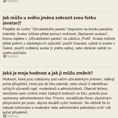
Nahoru
Jak můžu u svého jména zobrazit svou fotku
(avatar)?
Přejděte do svého "Uživatelského panelu" klepnutím na ikonku panáčka
(nahoře). Avatar můžete přidat pomocí možnosti „Nastavení avataru“,
kterou najdete v „Uživatelském panelu“ na záložce „Profil“. Avatar můžete
přidat jedním z následujících způsobů: použít Gravatar, vybrat si avatar v
Galerii, použít vzdálený avatar (z jiného webu), nebo obrázek nahrát ze
svého počítače.
Nahoru
Jaká je moje hodnost a jak ji můžu změnit?
Hodnosti, které jsou zobrazeny pod vaším uživatelským jménem, indikují
počet příspěvků, které jste do fóra odeslali, nebo slouží k identifikaci
určitých uživatelů např. moderátorů a administrátorů. Obecně řečeno,
nemůžete sami změnit znění žádných hodností ve fóru, protože jsou
nastaveny administrátorem fóra. Prosím, nezatěžujte fórum zbytečným
přispíváním jen proto, abyste dosáhli vyšší hodnosti. Na většině fór to
nebude tolerováno a moderátor nebo administrátor jednoduše sníží váš
počet příspěvků.
Nahoru