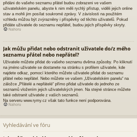
přidáni do vašeho seznamu přátel budou zobrazeni ve vašem
uživatelském panelu, abyste k nim měli rychlý přístup, viděli jejich online
stav a mohli jim posílat soukromé zprávy. V závislosti na použitém
vzhledu můžou být zvýrazněny i příspěvky od těchto uživatelů. Pokud
přidáte uživatele do seznamu nepřátel, budou jejich příspěvky skryty.
Nahoru
Jak můžu přidat nebo odstranit uživatele do/z mého
seznamu přátel nebo nepřátel?
Uživatele můžete přidat do vašeho seznamu dvěma způsoby. Po kliknutí
na jméno uživatele se dostanete na stránku s profilem uživatele, kde
najdete odkaz, pomocí kterého můžete uživatele přidat do seznamu
přátel nebo nepřátel. Nebo můžete ve vašem „Uživatelském panelu“ na
záložce „Přátelé a nepřátelé“ přímo přidat uživatele do jednoho ze
seznamů vložením jejich uživatelských jmen. Na stejné stránce můžete
také odstranit uživatele z vašich seznamů.
Na serveru www.rymy.cz však tato funkce není podporována.
Nahoru
Vyhledávání ve fóru