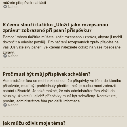
můžete příspěvek nahlásit.
Nahoru
K čemu slouží tlačítko „Uložit jako rozepsanou
zprávu“ zobrazené při psaní příspěvku?
Pomocí tohoto tlačítka můžete uložit rozepsanou zprávu, abyste ji mohli
dokončit a odeslat později. Pro načtení rozepsaných zpráv přejděte na
váš „Uživatelský panel“, ve kterém naleznete odkaz na vaše rozepsané
zprávy.
Nahoru
Proč musí být můj příspěvek schválen?
Administrátor fóra se mohl rozhodnout, že příspěvky ve fóru, do kterého
přispíváte, musí být prohlédnuty předtím, než je budou moci zobrazit
ostatní uživatelé. Je také možné, že vás administrátor fóra vložil do
skupiny uživatelů, jejichž příspěvky musí být schváleny. Kontaktujte,
prosím, administrátora fóra pro další informace.
Nahoru
Jak můžu oživit moje téma?