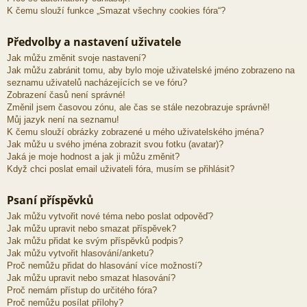
K čemu slouží funkce „Smazat všechny cookies fóra“?
Předvolby a nastavení uživatele
Jak můžu změnit svoje nastavení?
Jak můžu zabránit tomu, aby bylo moje uživatelské jméno zobrazeno na
seznamu uživatelů nacházejících se ve fóru?
Zobrazení časů není správné!
Změnil jsem časovou zónu, ale čas se stále nezobrazuje správně!
Můj jazyk není na seznamu!
K čemu slouží obrázky zobrazené u mého uživatelského jména?
Jak můžu u svého jména zobrazit svou fotku (avatar)?
Jaká je moje hodnost a jak ji můžu změnit?
Když chci poslat email uživateli fóra, musím se přihlásit?
Psaní příspěvků
Jak můžu vytvořit nové téma nebo poslat odpověď?
Jak můžu upravit nebo smazat příspěvek?
Jak můžu přidat ke svým příspěvků podpis?
Jak můžu vytvořit hlasování/anketu?
Proč nemůžu přidat do hlasování více možností?
Jak můžu upravit nebo smazat hlasování?
Proč nemám přístup do určitého fóra?
Proč nemůžu posílat přílohy?