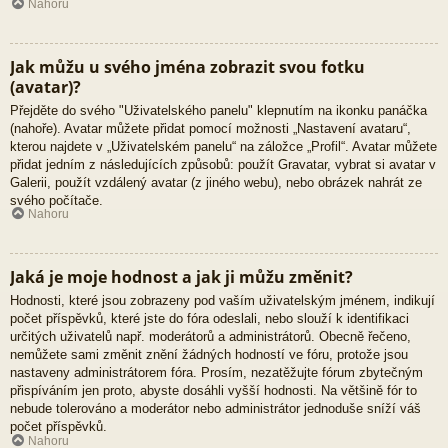
Nahoru
Jak můžu u svého jména zobrazit svou fotku
(avatar)?
Přejděte do svého "Uživatelského panelu" klepnutím na ikonku panáčka
(nahoře). Avatar můžete přidat pomocí možnosti „Nastavení avataru“,
kterou najdete v „Uživatelském panelu“ na záložce „Profil“. Avatar můžete
přidat jedním z následujících způsobů: použít Gravatar, vybrat si avatar v
Galerii, použít vzdálený avatar (z jiného webu), nebo obrázek nahrát ze
svého počítače.
Nahoru
Jaká je moje hodnost a jak ji můžu změnit?
Hodnosti, které jsou zobrazeny pod vaším uživatelským jménem, indikují
počet příspěvků, které jste do fóra odeslali, nebo slouží k identifikaci
určitých uživatelů např. moderátorů a administrátorů. Obecně řečeno,
nemůžete sami změnit znění žádných hodností ve fóru, protože jsou
nastaveny administrátorem fóra. Prosím, nezatěžujte fórum zbytečným
přispíváním jen proto, abyste dosáhli vyšší hodnosti. Na většině fór to
nebude tolerováno a moderátor nebo administrátor jednoduše sníží váš
počet příspěvků.
Nahoru