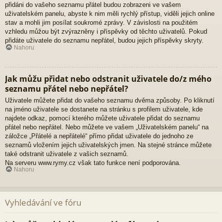
přidáni do vašeho seznamu přátel budou zobrazeni ve vašem
uživatelském panelu, abyste k nim měli rychlý přístup, viděli jejich online
stav a mohli jim posílat soukromé zprávy. V závislosti na použitém
vzhledu můžou být zvýrazněny i příspěvky od těchto uživatelů. Pokud
přidáte uživatele do seznamu nepřátel, budou jejich příspěvky skryty.
Nahoru
Jak můžu přidat nebo odstranit uživatele do/z mého
seznamu přátel nebo nepřátel?
Uživatele můžete přidat do vašeho seznamu dvěma způsoby. Po kliknutí
na jméno uživatele se dostanete na stránku s profilem uživatele, kde
najdete odkaz, pomocí kterého můžete uživatele přidat do seznamu
přátel nebo nepřátel. Nebo můžete ve vašem „Uživatelském panelu“ na
záložce „Přátelé a nepřátelé“ přímo přidat uživatele do jednoho ze
seznamů vložením jejich uživatelských jmen. Na stejné stránce můžete
také odstranit uživatele z vašich seznamů.
Na serveru www.rymy.cz však tato funkce není podporována.
Nahoru
Vyhledávání ve fóru