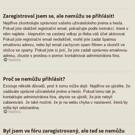
Zaregistroval jsem se, ale nemůžu se přihlásit!
Nejdříve zkontrolujte správnost vašeho uživatelského jména a hesla.
Pokud jste obdrželi registrační email, pokračujte podle instrukcí, které v
něm najdete - klepnutím na zaslaný odkaz je třeba váš účet aktivovat.
Pokud jste registrační email neobdrželi, mohli jste zadat špatnou
emailovou adresu, nebo byl email zachycen spam filtrem a skončil ve
složce se spamy. Pokud jste si jistí, že jste zadali správnou emailovou
adresu, zkuste s prosbou o pomoc kontaktovat administrátora fóra.
Nahoru
Proč se nemůžu přihlásit?
Existuje několik důvodů, proč k tomu může dojít. Nejdříve se ujistěte, že
zadáváte správné uživatelské jméno a heslo. Pokud tomu tak je,
kontaktujte administrátora fóra, abyste se ujistili, že jste nebyli
zabanováni. Je také možné, že je na webu chyba v nastavení, která by
měla být odstraněna.
Nahoru
Byl jsem ve fóru zaregistrovaný, ale teď se nemůžu