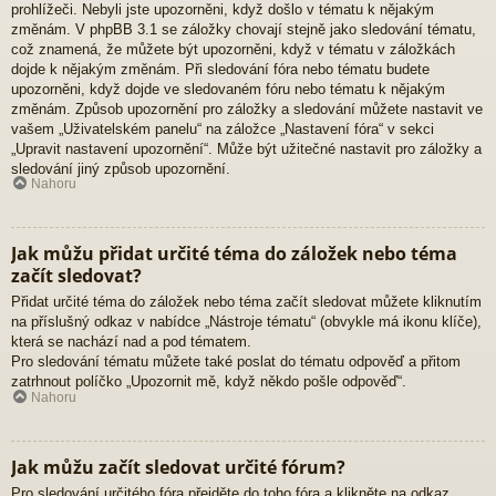
prohlížeči. Nebyli jste upozorněni, když došlo v tématu k nějakým
změnám. V phpBB 3.1 se záložky chovají stejně jako sledování tématu,
což znamená, že můžete být upozorněni, když v tématu v záložkách
dojde k nějakým změnám. Při sledování fóra nebo tématu budete
upozorněni, když dojde ve sledovaném fóru nebo tématu k nějakým
změnám. Způsob upozornění pro záložky a sledování můžete nastavit ve
vašem „Uživatelském panelu“ na záložce „Nastavení fóra“ v sekci
„Upravit nastavení upozornění“. Může být užitečné nastavit pro záložky a
sledování jiný způsob upozornění.
Nahoru
Jak můžu přidat určité téma do záložek nebo téma
začít sledovat?
Přidat určité téma do záložek nebo téma začít sledovat můžete kliknutím
na příslušný odkaz v nabídce „Nástroje tématu“ (obvykle má ikonu klíče),
která se nachází nad a pod tématem.
Pro sledování tématu můžete také poslat do tématu odpověď a přitom
zatrhnout políčko „Upozornit mě, když někdo pošle odpověď“.
Nahoru
Jak můžu začít sledovat určité fórum?
Pro sledování určitého fóra přejděte do toho fóra a klikněte na odkaz