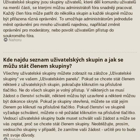
Uživatelské skupiny jsou skupiny uživatelů, které dělí komunitu uživatelů
na menší části, se kterými můžou administrátoři fóra snadněji pracovat.
Každý člen fóra může patřit do několika skupin a každé skupině můžou
být přiřazena různá oprávnění. To umožňuje administrátorům jednoduše
měnit oprávnění pro mnoho uživatelů najednou, například změnit
oprávnění pro moderátory, nebo povolit uživatelům přístup do
soukromého fóra.
Nahoru
Kde najdu seznam uživatelských skupin a jak se
můžu stát členem skupiny?
Všechny uživatelské skupiny můžete zobrazit na záložce „Uživatelské
skupiny“ ve vašem „Uživatelském panelu“. Pokud se chcete stát členem
některé z uživatelských skupin, pokračujte kliknutím na příslušné
tlačítko. Ne do všech skupin je volný přístup. V některých se musí
žádost o členství schválit, některé můžou být uzavřené a některé můžou
být dokonce skryté. Pokud je skupiny otevřená, můžete se stát jejím
členem po kliknutí na příslušné tlačítko. Pokud členství ve skupině
vyžaduje schválení, můžete o ně požádat kliknutím na příslušné tlačítko.
Vedoucí uživatelské skupiny bude muset schválit vaši žádost a může se
vás zeptat, proč se chcete stát členem skupiny. Neobtěžujte, prosím,
vedoucího skupiny v případě, že zamítne vaši žádost - určitě pro to bude
mít svoje důvody.
Nahoru