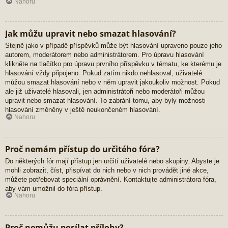
Nahoru
Jak můžu upravit nebo smazat hlasování?
Stejně jako v případě příspěvků může být hlasování upraveno pouze jeho
autorem, moderátorem nebo administrátorem. Pro úpravu hlasování
klikněte na tlačítko pro úpravu prvního příspěvku v tématu, ke kterému je
hlasování vždy připojeno. Pokud zatím nikdo nehlasoval, uživatelé
můžou smazat hlasování nebo v něm upravit jakoukoliv možnost. Pokud
ale již uživatelé hlasovali, jen administrátoři nebo moderátoři můžou
upravit nebo smazat hlasování. To zabrání tomu, aby byly možnosti
hlasování změněny v ještě neukončeném hlasování.
Nahoru
Proč nemám přístup do určitého fóra?
Do některých fór mají přístup jen určití uživatelé nebo skupiny. Abyste je
mohli zobrazit, číst, přispívat do nich nebo v nich provádět jiné akce,
můžete potřebovat speciální oprávnění. Kontaktujte administrátora fóra,
aby vám umožnil do fóra přístup.
Nahoru
Proč nemůžu posílat přílohy?