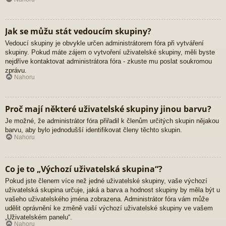
Jak se můžu stát vedoucím skupiny?
Vedoucí skupiny je obvykle určen administrátorem fóra při vytváření
skupiny. Pokud máte zájem o vytvoření uživatelské skupiny, měli byste
nejdříve kontaktovat administrátora fóra - zkuste mu poslat soukromou
zprávu.
Nahoru
Proč mají některé uživatelské skupiny jinou barvu?
Je možné, že administrátor fóra přiřadil k členům určitých skupin nějakou
barvu, aby bylo jednodušší identifikovat členy těchto skupin.
Nahoru
Co je to „Výchozí uživatelská skupina“?
Pokud jste členem více než jedné uživatelské skupiny, vaše výchozí
uživatelská skupina určuje, jaká a barva a hodnost skupiny by měla být u
vašeho uživatelského jména zobrazena. Administrátor fóra vám může
udělit oprávnění ke změně vaší výchozí uživatelské skupiny ve vašem
„Uživatelském panelu“.
Nahoru