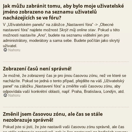
Jak můžu zabránit tomu, aby bylo moje uživatelské
jméno zobrazeno na seznamu uživatelů
nacházejících se ve fóru?
V „Uživatelském panelu“ na záložce „Nastavení fóra“ -> „Obecné
nastavení fóra“ najdete možnost
Skrýt můj online stav
. Pokud u této
možnosti nastavíte „Ano“, budete na seznamu viditelní jen pro
administrátory, moderátory a sama sebe. Budete počítán jako skrytý
uživatel.
Nahoru
Zobrazení časů není správné!
Je možné, že zobrazený čas je pro jinou časovou zónu, než ve které se
nacházíte. Pokud se jedná o tento případ, přejděte na váš „Uživatelský
panel“ na záložku „Nastavení fóra“ a změňte vaši časovou zónu, aby
odpovídala vaší konkrétní oblasti, např. Praha, Bratislava, Londýn, atd.
Nahoru
Změnil jsem časovou zónu, ale čas se stále
nezobrazuje správně!
Pokud jste si jisti, že jste nastavili vaši časovou zónu správně, ale čas