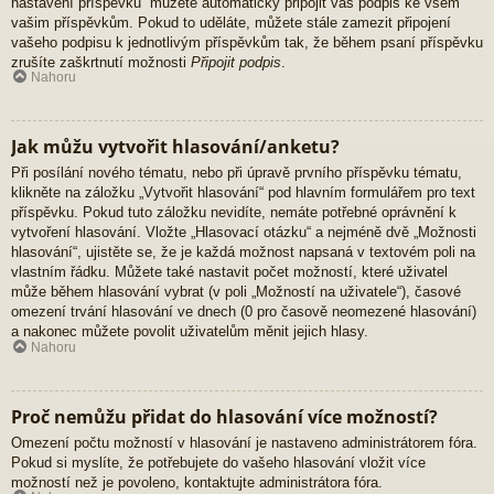
nastavení příspěvků“ můžete automaticky připojit váš podpis ke všem
vašim příspěvkům. Pokud to uděláte, můžete stále zamezit připojení
vašeho podpisu k jednotlivým příspěvkům tak, že během psaní příspěvku
zrušíte zaškrtnutí možnosti
Připojit podpis
.
Nahoru
Jak můžu vytvořit hlasování/anketu?
Při posílání nového tématu, nebo při úpravě prvního příspěvku tématu,
klikněte na záložku „Vytvořit hlasování“ pod hlavním formulářem pro text
příspěvku. Pokud tuto záložku nevidíte, nemáte potřebné oprávnění k
vytvoření hlasování. Vložte „Hlasovací otázku“ a nejméně dvě „Možnosti
hlasování“, ujistěte se, že je každá možnost napsaná v textovém poli na
vlastním řádku. Můžete také nastavit počet možností, které uživatel
může během hlasování vybrat (v poli „Možností na uživatele“), časové
omezení trvání hlasování ve dnech (0 pro časově neomezené hlasování)
a nakonec můžete povolit uživatelům měnit jejich hlasy.
Nahoru
Proč nemůžu přidat do hlasování více možností?
Omezení počtu možností v hlasování je nastaveno administrátorem fóra.
Pokud si myslíte, že potřebujete do vašeho hlasování vložit více
možností než je povoleno, kontaktujte administrátora fóra.