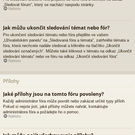
„Sledovat fórum“, který se nachází naspodu stránky.
Nahoru
Jak můžu ukončit sledování témat nebo fór?
Pro ukončení sledování tématu nebo fóra přejděte ve vašem
„Uživatelském panelu“ na „Sledovaná fóra a témata“, zatrhněte témata a
fóra, která nechcete nadále sledovat a klikněte na tlačítko „Ukončit
sledování označených“. Můžete také kliknout v tématu na odkaz „Ukončit
sledování tématu“ nebo ve fóru na odkaz „Ukončit sledování fóra“.
Nahoru
Přílohy
Jaké přílohy jsou na tomto fóru povoleny?
Každý administrátor fóra může povolit nebo zakázat určité typy příloh.
Pokud si nejste jisti, jaké přílohy můžete nahrát, kontaktujte
administrátora fóra a požádejte ho o pomoc.
Nahoru