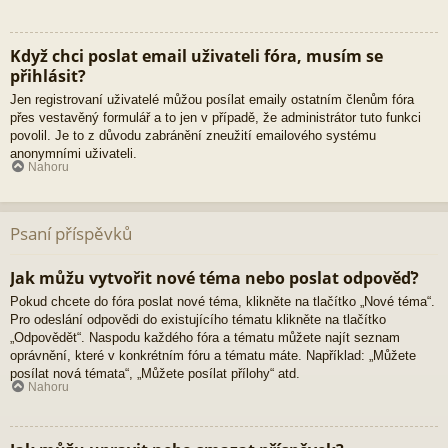
Když chci poslat email uživateli fóra, musím se
přihlásit?
Jen registrovaní uživatelé můžou posílat emaily ostatním členům fóra
přes vestavěný formulář a to jen v případě, že administrátor tuto funkci
povolil. Je to z důvodu zabránění zneužití emailového systému
anonymními uživateli.
Nahoru
Psaní příspěvků
Jak můžu vytvořit nové téma nebo poslat odpověď?
Pokud chcete do fóra poslat nové téma, klikněte na tlačítko „Nové téma“.
Pro odeslání odpovědi do existujícího tématu klikněte na tlačítko
„Odpovědět“. Naspodu každého fóra a tématu můžete najít seznam
oprávnění, které v konkrétním fóru a tématu máte. Například: „Můžete
posílat nová témata“, „Můžete posílat přílohy“ atd.
Nahoru