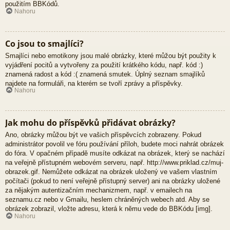
použitím BBKódů.
Nahoru
Co jsou to smajlíci?
Smajlíci nebo emotikony jsou malé obrázky, které můžou být použity k
vyjádření pocitů a vytvořeny za použití krátkého kódu, např. kód :)
znamená radost a kód :( znamená smutek. Úplný seznam smajlíků
najdete na formuláři, na kterém se tvoří zprávy a příspěvky.
Nahoru
Jak mohu do příspěvků přidávat obrázky?
Ano, obrázky můžou být ve vašich příspěvcích zobrazeny. Pokud
administrátor povolil ve fóru používání příloh, budete moci nahrát obrázek
do fóra. V opačném případě musíte odkázat na obrázek, který se nachází
na veřejně přístupném webovém serveru, např. http://www.priklad.cz/muj-
obrazek.gif. Nemůžete odkázat na obrázek uložený ve vašem vlastním
počítači (pokud to není veřejně přístupný server) ani na obrázky uložené
za nějakým autentizačním mechanizmem, např. v emailech na
seznamu.cz nebo v Gmailu, heslem chráněných webech atd. Aby se
obrázek zobrazil, vložte adresu, která k němu vede do BBKódu [img].
Nahoru