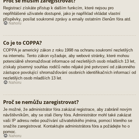
Proč se musím zaregistrovat?
Registrací získáte přístup k dalším funkcím, které nejsou pro
nepřihlášené uživatele dostupné, jako je například vkládat vlastní
příspěvky, posílat soukromé zprávy a emaily ostatním členům fóra atd.
Nahoru
Co je to COPPA?
COPPA je americký zákon z roku 1998 na ochranu soukromí nezletilých
na internetu. Tento zákon vyžaduje, aby webové stránky, které mohou
potenciálně shromažďovat informace od nezletilých osob mladších 13 let,
získaly písemný souhlas rodičů nebo nějaké jiné potvrzení od zákonného
zástupce povolující shromažďování osobních identifikačních informací od
nezletilých osob mladších 13 let.
Nahoru
Proč se nemůžu zaregistrovat?
Je možné, že administrátor fóra zakázal registrace, aby zabránil novým
návštěvníkům, aby se stali členy fóra. Administrátor mohl také zakázat
vaši IP adresu nebo používání uživatelského jména, pomocí kterého se
snažíte zaregistrovat. Kontaktujte administrátora fóra a požádejte ho o
pomoc.
Nahoru