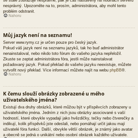
se stále zobrazuje nesprávně, pak je čas nastavený na hodinách serveru
nesprávný. Upozorněte na to, prosím, administrátora, aby mohl tento
problém odstranit.
Nahoru
Můj jazyk není na seznamu!
Server www.rymy.cz je určen pouze pro český jazyk.
Pokud váš jazyk není na seznamu jazyků, tak ho buď administrátor
nenainstaloval, nebo nikdo toto fórum do vašeho jazyka nepřeložil.
Zkuste se zeptat administrátora fóra, jestli může nainstalovat
požadovaný jazyk. Pokud překlad do vašeho jazyku neexistuje, můžete
vytvořit nový překlad. Více informací můžete najít na webu
phpBB
®.
Nahoru
K čemu slouží obrázky zobrazené u mého
uživatelského jména?
Existují dva druhy obrázků, které můžou být v příspěvcích zobrazeny u
uživatelského jména. Jedním z nich jsou obrázky asociované s vaší
hodností, které obvykle vypadají jako hvězdičky, tečky nebo čtverečky a
indikují, kolik příspěvků jste odeslali, nebo pomáhají určit jakou mají
uživatelé fóra funkci. Další, obvykle větší obrázek, je známý jako avatar
a obecně se jedná o unikátní nebo osobní obrázek každého uživatele.