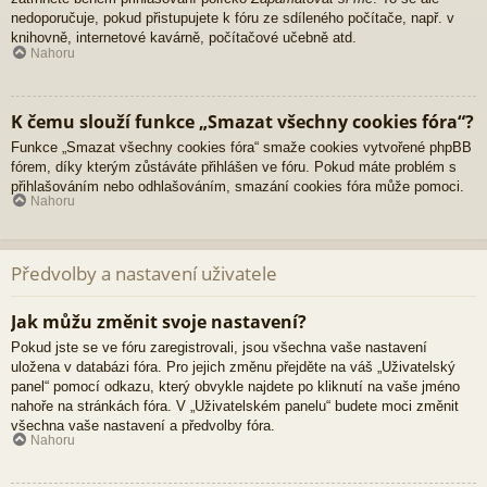
nedoporučuje, pokud přistupujete k fóru ze sdíleného počítače, např. v
knihovně, internetové kavárně, počítačové učebně atd.
Nahoru
K čemu slouží funkce „Smazat všechny cookies fóra“?
Funkce „Smazat všechny cookies fóra“ smaže cookies vytvořené phpBB
fórem, díky kterým zůstáváte přihlášen ve fóru. Pokud máte problém s
přihlašováním nebo odhlašováním, smazání cookies fóra může pomoci.
Nahoru
Předvolby a nastavení uživatele
Jak můžu změnit svoje nastavení?
Pokud jste se ve fóru zaregistrovali, jsou všechna vaše nastavení
uložena v databázi fóra. Pro jejich změnu přejděte na váš „Uživatelský
panel“ pomocí odkazu, který obvykle najdete po kliknutí na vaše jméno
nahoře na stránkách fóra. V „Uživatelském panelu“ budete moci změnit
všechna vaše nastavení a předvolby fóra.
Nahoru