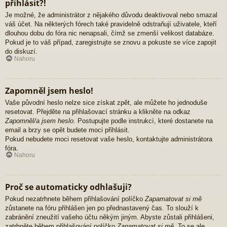
přihlásit?!
Je možné, že administrátor z nějakého důvodu deaktivoval nebo smazal
váš účet. Na některých fórech také pravidelně odstraňují uživatele, kteří
dlouhou dobu do fóra nic nenapsali, čímž se zmenší velikost databáze.
Pokud je to váš případ, zaregistrujte se znovu a pokuste se více zapojit
do diskuzí.
Nahoru
Zapomněl jsem heslo!
Vaše původní heslo nelze sice získat zpět, ale můžete ho jednoduše
resetovat. Přejděte na přihlašovací stránku a klikněte na odkaz
Zapomněl/a jsem heslo
. Postupujte podle instrukcí, které dostanete na
email a brzy se opět budete moci přihlásit.
Pokud nebudete moci resetovat vaše heslo, kontaktujte administrátora
fóra.
Nahoru
Proč se automaticky odhlašuji?
Pokud nezatrhnete během přihlašování políčko
Zapamatovat si mě
zůstanete na fóru přihlášen jen po přednastavený čas. To slouží k
zabránění zneužití vašeho účtu někým jiným. Abyste zůstali přihlášeni,
zatrhněte během přihlašování políčko
Zapamatovat si mě
. To se ale