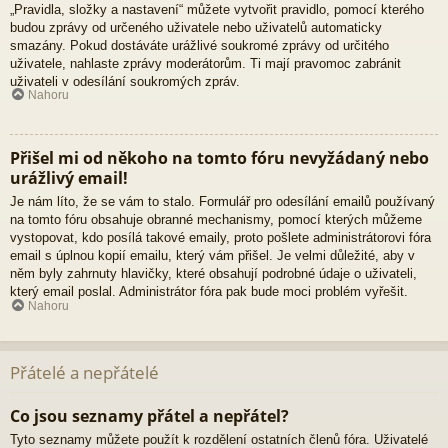
„Pravidla, složky a nastavení“ můžete vytvořit pravidlo, pomocí kterého
budou zprávy od určeného uživatele nebo uživatelů automaticky
smazány. Pokud dostáváte urážlivé soukromé zprávy od určitého
uživatele, nahlaste zprávy moderátorům. Ti mají pravomoc zabránit
uživateli v odesílání soukromých zpráv.
Nahoru
Přišel mi od někoho na tomto fóru nevyžádaný nebo
urážlivý email!
Je nám líto, že se vám to stalo. Formulář pro odesílání emailů používaný
na tomto fóru obsahuje obranné mechanismy, pomocí kterých můžeme
vystopovat, kdo posílá takové emaily, proto pošlete administrátorovi fóra
email s úplnou kopií emailu, který vám přišel. Je velmi důležité, aby v
něm byly zahrnuty hlavičky, které obsahují podrobné údaje o uživateli,
který email poslal. Administrátor fóra pak bude moci problém vyřešit.
Nahoru
Přátelé a nepřátelé
Co jsou seznamy přátel a nepřátel?
Tyto seznamy můžete použít k rozdělení ostatních členů fóra. Uživatelé