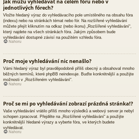
Jak můžu vyhledávat na celém fóru nebo v
jednotlivých fórech?
Vložte hledaný výraz do vyhledávacího pole umístěného na obsahu fóra
(indexu) nebo na stránkách témat nebo fór. Na rozšířené vyhledávání
můžete přejít kliknutím na odkaz (nebo ikonu) „Rozšířené vyhledávání“,
který najdete na všech stránkách fóra. Jakým způsobem bude
vyhledávání dostupné závisí na použitém vzhledu fóra.
Nahoru
Proč moje vyhledávání nic nenašlo?
Vámi hledaný výraz byl pravděpodobně příliš obecný a obsahoval mnoho
běžných termínů, které phpBB neindexuje. Buďte konkrétnější a použijte
možnosti v „Rozšířeném vyhledávání“.
Nahoru
Proč se mi po vyhledávání zobrazí prázdná stránka!?
Vaše vyhledávání vrátilo příliš mnoho výsledků a webový server je nebyl
schopen zpracovat. Přejděte na „Rozšířené vyhledávání“ a použijte
konkrétnější hledané výrazy a vyberte fóra, ve kterých budete
vyhledávat.
Nahoru