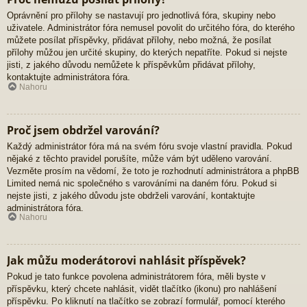
Oprávnění pro přílohy se nastavují pro jednotlivá fóra, skupiny nebo
uživatele. Administrátor fóra nemusel povolit do určitého fóra, do kterého
můžete posílat příspěvky, přidávat přílohy, nebo možná, že posílat
přílohy můžou jen určité skupiny, do kterých nepatříte. Pokud si nejste
jisti, z jakého důvodu nemůžete k příspěvkům přidávat přílohy,
kontaktujte administrátora fóra.
Nahoru
Proč jsem obdržel varování?
Každý administrátor fóra má na svém fóru svoje vlastní pravidla. Pokud
nějaké z těchto pravidel porušíte, může vám být uděleno varování.
Vezměte prosím na vědomí, že toto je rozhodnutí administrátora a phpBB
Limited nemá nic společného s varováními na daném fóru. Pokud si
nejste jisti, z jakého důvodu jste obdrželi varování, kontaktujte
administrátora fóra.
Nahoru
Jak můžu moderátorovi nahlásit příspěvek?
Pokud je tato funkce povolena administrátorem fóra, měli byste v
příspěvku, který chcete nahlásit, vidět tlačítko (ikonu) pro nahlášení
příspěvku. Po kliknutí na tlačítko se zobrazí formulář, pomocí kterého