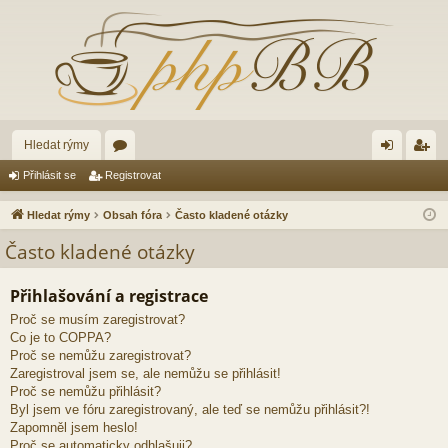
Hledat rýmy
ór
řih
eg
Přihlásit se
Registrovat
a
lá
ist
Hledat rýmy
Obsah fóra
Často kladené otázky
sit
ro
Často kladené otázky
se
va
Přihlašování a registrace
t
Proč se musím zaregistrovat?
Co je to COPPA?
Proč se nemůžu zaregistrovat?
Zaregistroval jsem se, ale nemůžu se přihlásit!
Proč se nemůžu přihlásit?
Byl jsem ve fóru zaregistrovaný, ale teď se nemůžu přihlásit?!
Zapomněl jsem heslo!
Proč se automaticky odhlašuji?