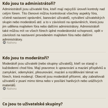
Kdo jsou to administrátoři?
Administrátoři jsou uživatelé fóra, kteří mají nejvyšší úroveň kontroly nad
celým fórem. Tito členové můžou kontrolovat všechny aspekty fóra,
včetně nastavení oprávnění, banování uživatelů, vytváření uživatelských
skupin nebo moderátorů atd. a to v závislosti na oprávněních, která jsou
jim udělena majitelem fóra nebo dalšími administrátory. Administrátoři
také můžou mít ve všech fórech úplné moderátorské schopnosti, opět v
závislosti na nastavení provedeném majitelem fóra nebo dalšími
administrátory.
Nahoru
Kdo jsou to moderátoři?
Moderátoři jsou uživatelé (nebo skupiny uživatelů), kteří se starají o
každodenní chod fóra. Mají pravomoc k upravování a mazání příspěvků a
zamykání, odemykání, přesunování, mazání a rozdělování témat ve
fórech, která moderují. Obecně jsou moderátoři přítomni, aby zabraňovali
uživatelů v psaní mimo téma nebo v posílání hanlivých nebo urážlivých
materiálů.
Nahoru
Co jsou to uživatelské skupiny?