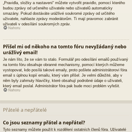
„Pravidla, složky a nastavení“ můžete vytvořit pravidlo, pomocí kterého
budou zprávy od určeného uživatele nebo uživatelů automaticky
smazány. Pokud dostáváte urážlivé soukromé zprávy od určitého
uživatele, nahlaste zprávy moderátorům. Ti mají pravomoc zabránit
uživateli v odesílání soukromých zpráv.
Nahoru
Přišel mi od někoho na tomto fóru nevyžádaný nebo
urážlivý email!
Je nám líto, že se vám to stalo. Formulář pro odesílání emailů používaný
na tomto fóru obsahuje obranné mechanismy, pomocí kterých můžeme
vystopovat, kdo posílá takové emaily, proto pošlete administrátorovi fóra
email s úplnou kopií emailu, který vám přišel. Je velmi důležité, aby v
něm byly zahrnuty hlavičky, které obsahují podrobné údaje o uživateli,
který email poslal. Administrátor fóra pak bude moci problém vyřešit.
Nahoru
Přátelé a nepřátelé
Co jsou seznamy přátel a nepřátel?
Tyto seznamy můžete použít k rozdělení ostatních členů fóra. Uživatelé