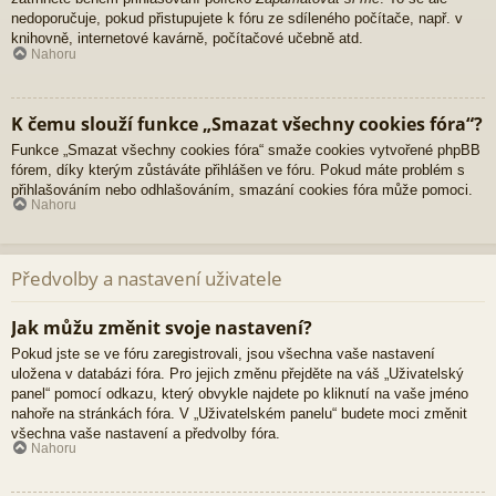
nedoporučuje, pokud přistupujete k fóru ze sdíleného počítače, např. v
knihovně, internetové kavárně, počítačové učebně atd.
Nahoru
K čemu slouží funkce „Smazat všechny cookies fóra“?
Funkce „Smazat všechny cookies fóra“ smaže cookies vytvořené phpBB
fórem, díky kterým zůstáváte přihlášen ve fóru. Pokud máte problém s
přihlašováním nebo odhlašováním, smazání cookies fóra může pomoci.
Nahoru
Předvolby a nastavení uživatele
Jak můžu změnit svoje nastavení?
Pokud jste se ve fóru zaregistrovali, jsou všechna vaše nastavení
uložena v databázi fóra. Pro jejich změnu přejděte na váš „Uživatelský
panel“ pomocí odkazu, který obvykle najdete po kliknutí na vaše jméno
nahoře na stránkách fóra. V „Uživatelském panelu“ budete moci změnit
všechna vaše nastavení a předvolby fóra.
Nahoru