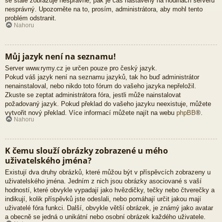
se stále zobrazuje nesprávně, pak je čas nastavený na hodinách serveru
nesprávný. Upozorněte na to, prosím, administrátora, aby mohl tento
problém odstranit.
Nahoru
Můj jazyk není na seznamu!
Server www.rymy.cz je určen pouze pro český jazyk.
Pokud váš jazyk není na seznamu jazyků, tak ho buď administrátor
nenainstaloval, nebo nikdo toto fórum do vašeho jazyka nepřeložil.
Zkuste se zeptat administrátora fóra, jestli může nainstalovat
požadovaný jazyk. Pokud překlad do vašeho jazyku neexistuje, můžete
vytvořit nový překlad. Více informací můžete najít na webu
phpBB
®.
Nahoru
K čemu slouží obrázky zobrazené u mého
uživatelského jména?
Existují dva druhy obrázků, které můžou být v příspěvcích zobrazeny u
uživatelského jména. Jedním z nich jsou obrázky asociované s vaší
hodností, které obvykle vypadají jako hvězdičky, tečky nebo čtverečky a
indikují, kolik příspěvků jste odeslali, nebo pomáhají určit jakou mají
uživatelé fóra funkci. Další, obvykle větší obrázek, je známý jako avatar
a obecně se jedná o unikátní nebo osobní obrázek každého uživatele.