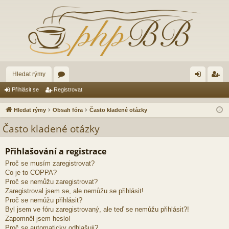
Hledat rýmy
ór
řih
eg
Přihlásit se
Registrovat
a
lá
ist
Hledat rýmy
Obsah fóra
Často kladené otázky
sit
ro
Často kladené otázky
se
va
Přihlašování a registrace
t
Proč se musím zaregistrovat?
Co je to COPPA?
Proč se nemůžu zaregistrovat?
Zaregistroval jsem se, ale nemůžu se přihlásit!
Proč se nemůžu přihlásit?
Byl jsem ve fóru zaregistrovaný, ale teď se nemůžu přihlásit?!
Zapomněl jsem heslo!
Proč se automaticky odhlašuji?