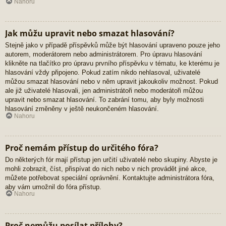
Nahoru
Jak můžu upravit nebo smazat hlasování?
Stejně jako v případě příspěvků může být hlasování upraveno pouze jeho
autorem, moderátorem nebo administrátorem. Pro úpravu hlasování
klikněte na tlačítko pro úpravu prvního příspěvku v tématu, ke kterému je
hlasování vždy připojeno. Pokud zatím nikdo nehlasoval, uživatelé
můžou smazat hlasování nebo v něm upravit jakoukoliv možnost. Pokud
ale již uživatelé hlasovali, jen administrátoři nebo moderátoři můžou
upravit nebo smazat hlasování. To zabrání tomu, aby byly možnosti
hlasování změněny v ještě neukončeném hlasování.
Nahoru
Proč nemám přístup do určitého fóra?
Do některých fór mají přístup jen určití uživatelé nebo skupiny. Abyste je
mohli zobrazit, číst, přispívat do nich nebo v nich provádět jiné akce,
můžete potřebovat speciální oprávnění. Kontaktujte administrátora fóra,
aby vám umožnil do fóra přístup.
Nahoru
Proč nemůžu posílat přílohy?