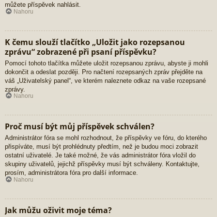
můžete příspěvek nahlásit.
Nahoru
K čemu slouží tlačítko „Uložit jako rozepsanou
zprávu“ zobrazené při psaní příspěvku?
Pomocí tohoto tlačítka můžete uložit rozepsanou zprávu, abyste ji mohli
dokončit a odeslat později. Pro načtení rozepsaných zpráv přejděte na
váš „Uživatelský panel“, ve kterém naleznete odkaz na vaše rozepsané
zprávy.
Nahoru
Proč musí být můj příspěvek schválen?
Administrátor fóra se mohl rozhodnout, že příspěvky ve fóru, do kterého
přispíváte, musí být prohlédnuty předtím, než je budou moci zobrazit
ostatní uživatelé. Je také možné, že vás administrátor fóra vložil do
skupiny uživatelů, jejichž příspěvky musí být schváleny. Kontaktujte,
prosím, administrátora fóra pro další informace.
Nahoru
Jak můžu oživit moje téma?