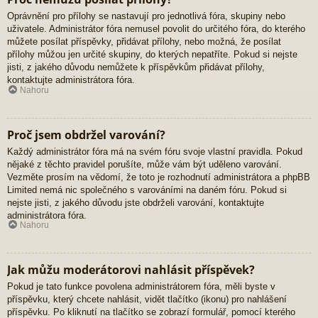
Oprávnění pro přílohy se nastavují pro jednotlivá fóra, skupiny nebo
uživatele. Administrátor fóra nemusel povolit do určitého fóra, do kterého
můžete posílat příspěvky, přidávat přílohy, nebo možná, že posílat
přílohy můžou jen určité skupiny, do kterých nepatříte. Pokud si nejste
jisti, z jakého důvodu nemůžete k příspěvkům přidávat přílohy,
kontaktujte administrátora fóra.
Nahoru
Proč jsem obdržel varování?
Každý administrátor fóra má na svém fóru svoje vlastní pravidla. Pokud
nějaké z těchto pravidel porušíte, může vám být uděleno varování.
Vezměte prosím na vědomí, že toto je rozhodnutí administrátora a phpBB
Limited nemá nic společného s varováními na daném fóru. Pokud si
nejste jisti, z jakého důvodu jste obdrželi varování, kontaktujte
administrátora fóra.
Nahoru
Jak můžu moderátorovi nahlásit příspěvek?
Pokud je tato funkce povolena administrátorem fóra, měli byste v
příspěvku, který chcete nahlásit, vidět tlačítko (ikonu) pro nahlášení
příspěvku. Po kliknutí na tlačítko se zobrazí formulář, pomocí kterého