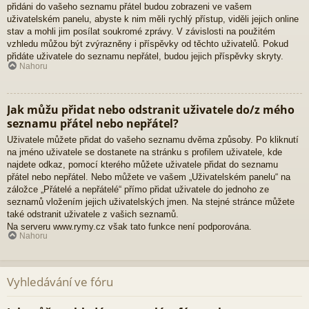
přidáni do vašeho seznamu přátel budou zobrazeni ve vašem
uživatelském panelu, abyste k nim měli rychlý přístup, viděli jejich online
stav a mohli jim posílat soukromé zprávy. V závislosti na použitém
vzhledu můžou být zvýrazněny i příspěvky od těchto uživatelů. Pokud
přidáte uživatele do seznamu nepřátel, budou jejich příspěvky skryty.
Nahoru
Jak můžu přidat nebo odstranit uživatele do/z mého
seznamu přátel nebo nepřátel?
Uživatele můžete přidat do vašeho seznamu dvěma způsoby. Po kliknutí
na jméno uživatele se dostanete na stránku s profilem uživatele, kde
najdete odkaz, pomocí kterého můžete uživatele přidat do seznamu
přátel nebo nepřátel. Nebo můžete ve vašem „Uživatelském panelu“ na
záložce „Přátelé a nepřátelé“ přímo přidat uživatele do jednoho ze
seznamů vložením jejich uživatelských jmen. Na stejné stránce můžete
také odstranit uživatele z vašich seznamů.
Na serveru www.rymy.cz však tato funkce není podporována.
Nahoru
Vyhledávání ve fóru