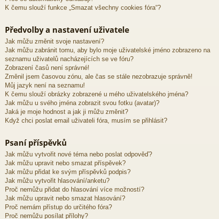
K čemu slouží funkce „Smazat všechny cookies fóra“?
Předvolby a nastavení uživatele
Jak můžu změnit svoje nastavení?
Jak můžu zabránit tomu, aby bylo moje uživatelské jméno zobrazeno na
seznamu uživatelů nacházejících se ve fóru?
Zobrazení časů není správné!
Změnil jsem časovou zónu, ale čas se stále nezobrazuje správně!
Můj jazyk není na seznamu!
K čemu slouží obrázky zobrazené u mého uživatelského jména?
Jak můžu u svého jména zobrazit svou fotku (avatar)?
Jaká je moje hodnost a jak ji můžu změnit?
Když chci poslat email uživateli fóra, musím se přihlásit?
Psaní příspěvků
Jak můžu vytvořit nové téma nebo poslat odpověď?
Jak můžu upravit nebo smazat příspěvek?
Jak můžu přidat ke svým příspěvků podpis?
Jak můžu vytvořit hlasování/anketu?
Proč nemůžu přidat do hlasování více možností?
Jak můžu upravit nebo smazat hlasování?
Proč nemám přístup do určitého fóra?
Proč nemůžu posílat přílohy?