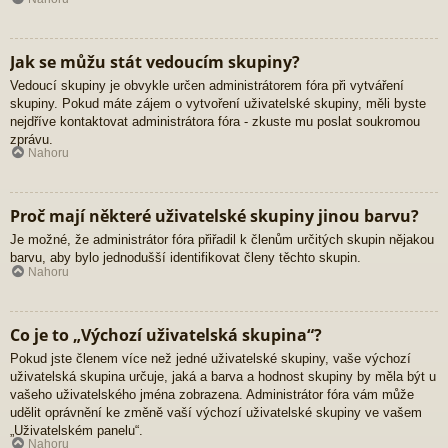
Jak se můžu stát vedoucím skupiny?
Vedoucí skupiny je obvykle určen administrátorem fóra při vytváření
skupiny. Pokud máte zájem o vytvoření uživatelské skupiny, měli byste
nejdříve kontaktovat administrátora fóra - zkuste mu poslat soukromou
zprávu.
Nahoru
Proč mají některé uživatelské skupiny jinou barvu?
Je možné, že administrátor fóra přiřadil k členům určitých skupin nějakou
barvu, aby bylo jednodušší identifikovat členy těchto skupin.
Nahoru
Co je to „Výchozí uživatelská skupina“?
Pokud jste členem více než jedné uživatelské skupiny, vaše výchozí
uživatelská skupina určuje, jaká a barva a hodnost skupiny by měla být u
vašeho uživatelského jména zobrazena. Administrátor fóra vám může
udělit oprávnění ke změně vaší výchozí uživatelské skupiny ve vašem
„Uživatelském panelu“.
Nahoru