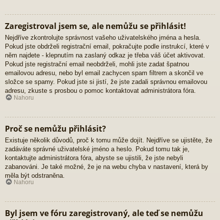
Zaregistroval jsem se, ale nemůžu se přihlásit!
Nejdříve zkontrolujte správnost vašeho uživatelského jména a hesla.
Pokud jste obdrželi registrační email, pokračujte podle instrukcí, které v
něm najdete - klepnutím na zaslaný odkaz je třeba váš účet aktivovat.
Pokud jste registrační email neobdrželi, mohli jste zadat špatnou
emailovou adresu, nebo byl email zachycen spam filtrem a skončil ve
složce se spamy. Pokud jste si jistí, že jste zadali správnou emailovou
adresu, zkuste s prosbou o pomoc kontaktovat administrátora fóra.
Nahoru
Proč se nemůžu přihlásit?
Existuje několik důvodů, proč k tomu může dojít. Nejdříve se ujistěte, že
zadáváte správné uživatelské jméno a heslo. Pokud tomu tak je,
kontaktujte administrátora fóra, abyste se ujistili, že jste nebyli
zabanováni. Je také možné, že je na webu chyba v nastavení, která by
měla být odstraněna.
Nahoru
Byl jsem ve fóru zaregistrovaný, ale teď se nemůžu