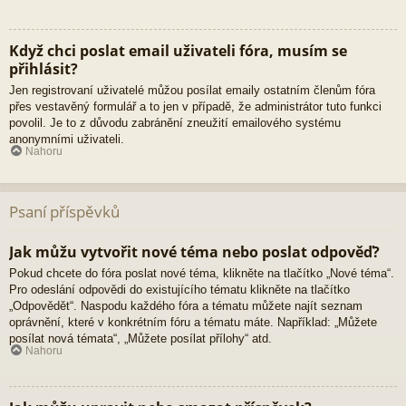
Když chci poslat email uživateli fóra, musím se
přihlásit?
Jen registrovaní uživatelé můžou posílat emaily ostatním členům fóra
přes vestavěný formulář a to jen v případě, že administrátor tuto funkci
povolil. Je to z důvodu zabránění zneužití emailového systému
anonymními uživateli.
Nahoru
Psaní příspěvků
Jak můžu vytvořit nové téma nebo poslat odpověď?
Pokud chcete do fóra poslat nové téma, klikněte na tlačítko „Nové téma“.
Pro odeslání odpovědi do existujícího tématu klikněte na tlačítko
„Odpovědět“. Naspodu každého fóra a tématu můžete najít seznam
oprávnění, které v konkrétním fóru a tématu máte. Například: „Můžete
posílat nová témata“, „Můžete posílat přílohy“ atd.
Nahoru