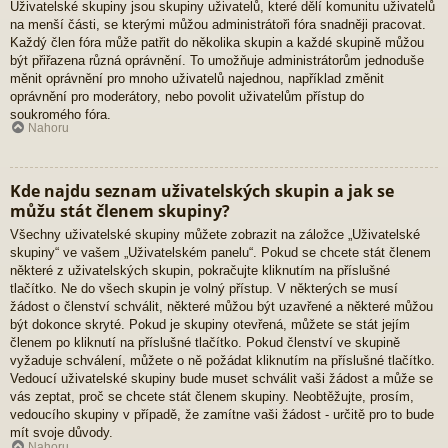
Uživatelské skupiny jsou skupiny uživatelů, které dělí komunitu uživatelů
na menší části, se kterými můžou administrátoři fóra snadněji pracovat.
Každý člen fóra může patřit do několika skupin a každé skupině můžou
být přiřazena různá oprávnění. To umožňuje administrátorům jednoduše
měnit oprávnění pro mnoho uživatelů najednou, například změnit
oprávnění pro moderátory, nebo povolit uživatelům přístup do
soukromého fóra.
Nahoru
Kde najdu seznam uživatelských skupin a jak se
můžu stát členem skupiny?
Všechny uživatelské skupiny můžete zobrazit na záložce „Uživatelské
skupiny“ ve vašem „Uživatelském panelu“. Pokud se chcete stát členem
některé z uživatelských skupin, pokračujte kliknutím na příslušné
tlačítko. Ne do všech skupin je volný přístup. V některých se musí
žádost o členství schválit, některé můžou být uzavřené a některé můžou
být dokonce skryté. Pokud je skupiny otevřená, můžete se stát jejím
členem po kliknutí na příslušné tlačítko. Pokud členství ve skupině
vyžaduje schválení, můžete o ně požádat kliknutím na příslušné tlačítko.
Vedoucí uživatelské skupiny bude muset schválit vaši žádost a může se
vás zeptat, proč se chcete stát členem skupiny. Neobtěžujte, prosím,
vedoucího skupiny v případě, že zamítne vaši žádost - určitě pro to bude
mít svoje důvody.
Nahoru