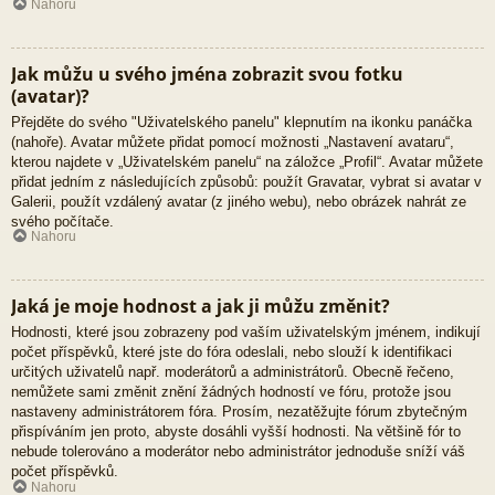
Nahoru
Jak můžu u svého jména zobrazit svou fotku
(avatar)?
Přejděte do svého "Uživatelského panelu" klepnutím na ikonku panáčka
(nahoře). Avatar můžete přidat pomocí možnosti „Nastavení avataru“,
kterou najdete v „Uživatelském panelu“ na záložce „Profil“. Avatar můžete
přidat jedním z následujících způsobů: použít Gravatar, vybrat si avatar v
Galerii, použít vzdálený avatar (z jiného webu), nebo obrázek nahrát ze
svého počítače.
Nahoru
Jaká je moje hodnost a jak ji můžu změnit?
Hodnosti, které jsou zobrazeny pod vaším uživatelským jménem, indikují
počet příspěvků, které jste do fóra odeslali, nebo slouží k identifikaci
určitých uživatelů např. moderátorů a administrátorů. Obecně řečeno,
nemůžete sami změnit znění žádných hodností ve fóru, protože jsou
nastaveny administrátorem fóra. Prosím, nezatěžujte fórum zbytečným
přispíváním jen proto, abyste dosáhli vyšší hodnosti. Na většině fór to
nebude tolerováno a moderátor nebo administrátor jednoduše sníží váš
počet příspěvků.
Nahoru