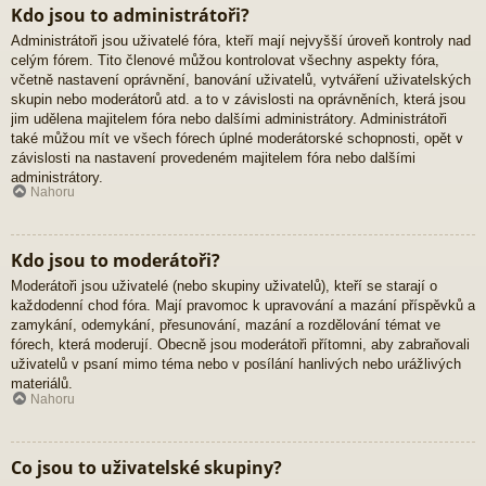
Kdo jsou to administrátoři?
Administrátoři jsou uživatelé fóra, kteří mají nejvyšší úroveň kontroly nad
celým fórem. Tito členové můžou kontrolovat všechny aspekty fóra,
včetně nastavení oprávnění, banování uživatelů, vytváření uživatelských
skupin nebo moderátorů atd. a to v závislosti na oprávněních, která jsou
jim udělena majitelem fóra nebo dalšími administrátory. Administrátoři
také můžou mít ve všech fórech úplné moderátorské schopnosti, opět v
závislosti na nastavení provedeném majitelem fóra nebo dalšími
administrátory.
Nahoru
Kdo jsou to moderátoři?
Moderátoři jsou uživatelé (nebo skupiny uživatelů), kteří se starají o
každodenní chod fóra. Mají pravomoc k upravování a mazání příspěvků a
zamykání, odemykání, přesunování, mazání a rozdělování témat ve
fórech, která moderují. Obecně jsou moderátoři přítomni, aby zabraňovali
uživatelů v psaní mimo téma nebo v posílání hanlivých nebo urážlivých
materiálů.
Nahoru
Co jsou to uživatelské skupiny?