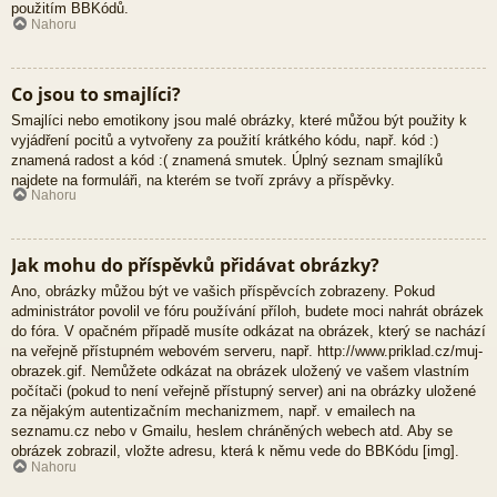
použitím BBKódů.
Nahoru
Co jsou to smajlíci?
Smajlíci nebo emotikony jsou malé obrázky, které můžou být použity k
vyjádření pocitů a vytvořeny za použití krátkého kódu, např. kód :)
znamená radost a kód :( znamená smutek. Úplný seznam smajlíků
najdete na formuláři, na kterém se tvoří zprávy a příspěvky.
Nahoru
Jak mohu do příspěvků přidávat obrázky?
Ano, obrázky můžou být ve vašich příspěvcích zobrazeny. Pokud
administrátor povolil ve fóru používání příloh, budete moci nahrát obrázek
do fóra. V opačném případě musíte odkázat na obrázek, který se nachází
na veřejně přístupném webovém serveru, např. http://www.priklad.cz/muj-
obrazek.gif. Nemůžete odkázat na obrázek uložený ve vašem vlastním
počítači (pokud to není veřejně přístupný server) ani na obrázky uložené
za nějakým autentizačním mechanizmem, např. v emailech na
seznamu.cz nebo v Gmailu, heslem chráněných webech atd. Aby se
obrázek zobrazil, vložte adresu, která k němu vede do BBKódu [img].
Nahoru