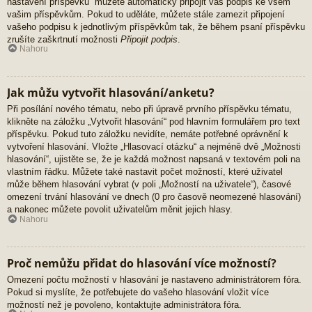
nastavení příspěvků“ můžete automaticky připojit váš podpis ke všem
vašim příspěvkům. Pokud to uděláte, můžete stále zamezit připojení
vašeho podpisu k jednotlivým příspěvkům tak, že během psaní příspěvku
zrušíte zaškrtnutí možnosti
Připojit podpis
.
Nahoru
Jak můžu vytvořit hlasování/anketu?
Při posílání nového tématu, nebo při úpravě prvního příspěvku tématu,
klikněte na záložku „Vytvořit hlasování“ pod hlavním formulářem pro text
příspěvku. Pokud tuto záložku nevidíte, nemáte potřebné oprávnění k
vytvoření hlasování. Vložte „Hlasovací otázku“ a nejméně dvě „Možnosti
hlasování“, ujistěte se, že je každá možnost napsaná v textovém poli na
vlastním řádku. Můžete také nastavit počet možností, které uživatel
může během hlasování vybrat (v poli „Možností na uživatele“), časové
omezení trvání hlasování ve dnech (0 pro časově neomezené hlasování)
a nakonec můžete povolit uživatelům měnit jejich hlasy.
Nahoru
Proč nemůžu přidat do hlasování více možností?
Omezení počtu možností v hlasování je nastaveno administrátorem fóra.
Pokud si myslíte, že potřebujete do vašeho hlasování vložit více
možností než je povoleno, kontaktujte administrátora fóra.