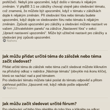
prohlížeči. Nebyli jste upozorněni, když došlo v tématu k nějakým
změnám. V phpBB 3.1 se záložky chovají stejně jako sledování tématu,
což znamená, že můžete být upozorněni, když v tématu v záložkách
dojde k nějakým změnám. Při sledování fóra nebo tématu budete
upozorněni, když dojde ve sledovaném fóru nebo tématu k nějakým
změnám. Způsob upozornění pro záložky a sledování můžete nastavit ve
vašem „Uživatelském panelu“ na záložce „Nastavení fóra“ v sekci
„Upravit nastavení upozornění“. Může být užitečné nastavit pro záložky a
sledování jiný způsob upozornění.
Nahoru
Jak můžu přidat určité téma do záložek nebo téma
začít sledovat?
Přidat určité téma do záložek nebo téma začít sledovat můžete kliknutím
na příslušný odkaz v nabídce „Nástroje tématu“ (obvykle má ikonu klíče),
která se nachází nad a pod tématem.
Pro sledování tématu můžete také poslat do tématu odpověď a přitom
zatrhnout políčko „Upozornit mě, když někdo pošle odpověď“.
Nahoru
Jak můžu začít sledovat určité fórum?
Pro sledování určitého fóra přejděte do toho fóra a klikněte na odkaz