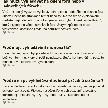
Jak můžu vyhledávat na celém fóru nebo v
jednotlivých fórech?
Vložte hledaný výraz do vyhledávacího pole umístěného na obsahu fóra
(indexu) nebo na stránkách témat nebo fór. Na rozšířené vyhledávání
můžete přejít kliknutím na odkaz (nebo ikonu) „Rozšířené vyhledávání“,
který najdete na všech stránkách fóra. Jakým způsobem bude
vyhledávání dostupné závisí na použitém vzhledu fóra.
Nahoru
Proč moje vyhledávání nic nenašlo?
Vámi hledaný výraz byl pravděpodobně příliš obecný a obsahoval mnoho
běžných termínů, které phpBB neindexuje. Buďte konkrétnější a použijte
možnosti v „Rozšířeném vyhledávání“.
Nahoru
Proč se mi po vyhledávání zobrazí prázdná stránka!?
Vaše vyhledávání vrátilo příliš mnoho výsledků a webový server je nebyl
schopen zpracovat. Přejděte na „Rozšířené vyhledávání“ a použijte
konkrétnější hledané výrazy a vyberte fóra, ve kterých budete
vyhledávat.
Nahoru