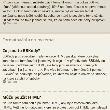
Při zobrazení tématu můžete oživit téma kliknutím na odkaz „Oživit
téma“ (většinou naspodu stránky), čímž se téma přesune na první místo
ve fóru. Pokud tento odkaz nevidíte, mohlo být oživování témat
zakázáno, nebo ještě neuběhla doba, po které je povoleno téma oživit.
Oživit téma jde také jednoduše tak, že do něho odešlete nový příspěvek.
Nahoru
Formátování a druhy témat
Co jsou to BBKódy?
BBKódy jsou speciální implementace HTML jazyka, které poskytují
kontrolu pro formátování jednotlivých objektů v příspěvcích. BBKódy se
používají podobně jako HTML, ale tagy jsou uzavřeny v hranatých
závorkách [ a ] a ne v < a >. Pro více informací o formátování pomocí
BBKódů se podívejte na průvodce, ke kterému najdete odkaz na stránce,
na které se píší příspěvky.
Nahoru
Můžu použít HTML?
Ne. Na tomto fóru nelze používat HTML, aby bylo zpracováno jako
HTML. Většinu formátování, které lze provést pomocí HTML, lze nahradit