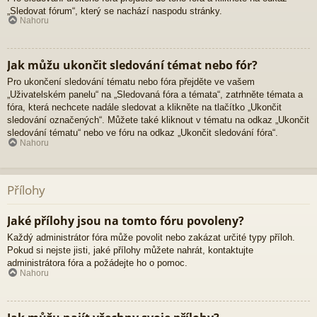
„Sledovat fórum“, který se nachází naspodu stránky.
Nahoru
Jak můžu ukončit sledování témat nebo fór?
Pro ukončení sledování tématu nebo fóra přejděte ve vašem
„Uživatelském panelu“ na „Sledovaná fóra a témata“, zatrhněte témata a
fóra, která nechcete nadále sledovat a klikněte na tlačítko „Ukončit
sledování označených“. Můžete také kliknout v tématu na odkaz „Ukončit
sledování tématu“ nebo ve fóru na odkaz „Ukončit sledování fóra“.
Nahoru
Přílohy
Jaké přílohy jsou na tomto fóru povoleny?
Každý administrátor fóra může povolit nebo zakázat určité typy příloh.
Pokud si nejste jisti, jaké přílohy můžete nahrát, kontaktujte
administrátora fóra a požádejte ho o pomoc.
Nahoru