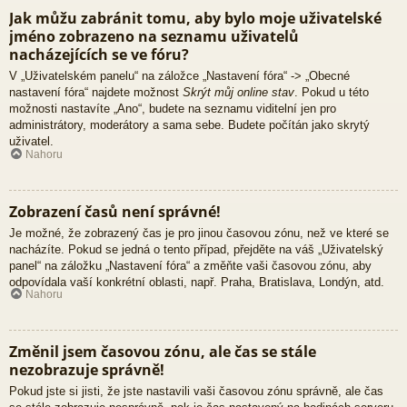
Jak můžu zabránit tomu, aby bylo moje uživatelské
jméno zobrazeno na seznamu uživatelů
nacházejících se ve fóru?
V „Uživatelském panelu“ na záložce „Nastavení fóra“ -> „Obecné
nastavení fóra“ najdete možnost
Skrýt můj online stav
. Pokud u této
možnosti nastavíte „Ano“, budete na seznamu viditelní jen pro
administrátory, moderátory a sama sebe. Budete počítán jako skrytý
uživatel.
Nahoru
Zobrazení časů není správné!
Je možné, že zobrazený čas je pro jinou časovou zónu, než ve které se
nacházíte. Pokud se jedná o tento případ, přejděte na váš „Uživatelský
panel“ na záložku „Nastavení fóra“ a změňte vaši časovou zónu, aby
odpovídala vaší konkrétní oblasti, např. Praha, Bratislava, Londýn, atd.
Nahoru
Změnil jsem časovou zónu, ale čas se stále
nezobrazuje správně!
Pokud jste si jisti, že jste nastavili vaši časovou zónu správně, ale čas