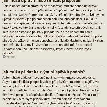
Jak můžu upravit nebo smazat příspěvek?
Pokud nejste administrátor nebo moderátor, můžete pouze upravovat
nebo mazat svoje vlastní příspěvky. Příspěvek můžete upravit po kliknutí
na tlačítko „Upravit“, které se nachází v příslušném příspěvku. Někdy lze
upravit příspěvek jen po omezenou dobu po jeho odeslání. Pokud již
někdo na příspěvek odpověděl a vy se do tématu vrátíte, najdete pod ním
krátký text, ve kterém je uvedeno kolikrát a kdy jste příspěvek upravili.
Toto bude zobrazeno pouze v případě, že někdo do tématu pošle
odpověď, ale neobjeví se to, pokud moderátor nebo administrátor upraví
příspěvek, ačkoli ti mohou zanechat na základě vlastního uvážení vzkaz,
proč příspěvek upravili. Vezměte prosím na vědomí, že normální
uživatelé nemůžou smazat příspěvek, když k němu někdo pošle
odpověď.
Nahoru
Jak můžu přidat ke svým příspěvků podpis?
Automatické přidávání podpisů není na www.rymy.cz podporováno.
Abyste mohli přidat podpis k vašim příspěvkům, musíte ho nejdřív ve
vašem „Uživatelském panelu“ na záložce „Profil“ vytvořit. Jakmile ho
vytvoříte, můžete při psaní příspěvku zatrhnout políčko
Připojit podpis
,
čímž váš podpis k příspěvku připojíte. Pomocí možnosti „Připojit můj
podpis ke všem mým příspěvkům“, kterou naleznete ve vašem
„Uživatelském panelu“ na záložce „Nastavení fóra“ v sekci „Výchozí