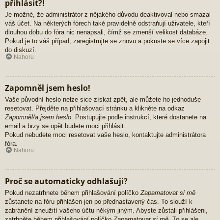
přihlásit?!
Je možné, že administrátor z nějakého důvodu deaktivoval nebo smazal
váš účet. Na některých fórech také pravidelně odstraňují uživatele, kteří
dlouhou dobu do fóra nic nenapsali, čímž se zmenší velikost databáze.
Pokud je to váš případ, zaregistrujte se znovu a pokuste se více zapojit
do diskuzí.
Nahoru
Zapomněl jsem heslo!
Vaše původní heslo nelze sice získat zpět, ale můžete ho jednoduše
resetovat. Přejděte na přihlašovací stránku a klikněte na odkaz
Zapomněl/a jsem heslo
. Postupujte podle instrukcí, které dostanete na
email a brzy se opět budete moci přihlásit.
Pokud nebudete moci resetovat vaše heslo, kontaktujte administrátora
fóra.
Nahoru
Proč se automaticky odhlašuji?
Pokud nezatrhnete během přihlašování políčko
Zapamatovat si mě
zůstanete na fóru přihlášen jen po přednastavený čas. To slouží k
zabránění zneužití vašeho účtu někým jiným. Abyste zůstali přihlášeni,
zatrhněte během přihlašování políčko
Zapamatovat si mě
. To se ale