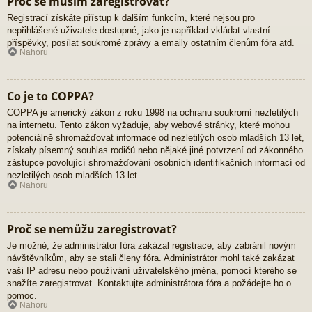
Proč se musím zaregistrovat?
Registrací získáte přístup k dalším funkcím, které nejsou pro
nepřihlášené uživatele dostupné, jako je například vkládat vlastní
příspěvky, posílat soukromé zprávy a emaily ostatním členům fóra atd.
Nahoru
Co je to COPPA?
COPPA je americký zákon z roku 1998 na ochranu soukromí nezletilých
na internetu. Tento zákon vyžaduje, aby webové stránky, které mohou
potenciálně shromažďovat informace od nezletilých osob mladších 13 let,
získaly písemný souhlas rodičů nebo nějaké jiné potvrzení od zákonného
zástupce povolující shromažďování osobních identifikačních informací od
nezletilých osob mladších 13 let.
Nahoru
Proč se nemůžu zaregistrovat?
Je možné, že administrátor fóra zakázal registrace, aby zabránil novým
návštěvníkům, aby se stali členy fóra. Administrátor mohl také zakázat
vaši IP adresu nebo používání uživatelského jména, pomocí kterého se
snažíte zaregistrovat. Kontaktujte administrátora fóra a požádejte ho o
pomoc.
Nahoru