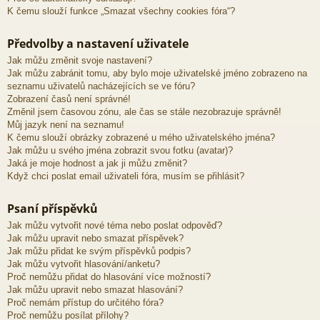
K čemu slouží funkce „Smazat všechny cookies fóra“?
Předvolby a nastavení uživatele
Jak můžu změnit svoje nastavení?
Jak můžu zabránit tomu, aby bylo moje uživatelské jméno zobrazeno na
seznamu uživatelů nacházejících se ve fóru?
Zobrazení časů není správné!
Změnil jsem časovou zónu, ale čas se stále nezobrazuje správně!
Můj jazyk není na seznamu!
K čemu slouží obrázky zobrazené u mého uživatelského jména?
Jak můžu u svého jména zobrazit svou fotku (avatar)?
Jaká je moje hodnost a jak ji můžu změnit?
Když chci poslat email uživateli fóra, musím se přihlásit?
Psaní příspěvků
Jak můžu vytvořit nové téma nebo poslat odpověď?
Jak můžu upravit nebo smazat příspěvek?
Jak můžu přidat ke svým příspěvků podpis?
Jak můžu vytvořit hlasování/anketu?
Proč nemůžu přidat do hlasování více možností?
Jak můžu upravit nebo smazat hlasování?
Proč nemám přístup do určitého fóra?
Proč nemůžu posílat přílohy?