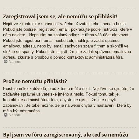
Zaregistroval jsem se, ale nemůžu se přihlásit!
Nejdříve zkontrolujte správnost vašeho uživatelského jména a hesla.
Pokud jste obdrželi registrační email, pokračujte podle instrukcí, které v
něm najdete - klepnutím na zaslaný odkaz je třeba váš účet aktivovat.
Pokud jste registrační email neobdrželi, mohli jste zadat špatnou
emailovou adresu, nebo byl email zachycen spam filtrem a skončil ve
složce se spamy. Pokud jste si jistí, že jste zadali správnou emailovou
adresu, zkuste s prosbou o pomoc kontaktovat administrátora fóra.
Nahoru
Proč se nemůžu přihlásit?
Existuje několik důvodů, proč k tomu může dojít. Nejdříve se ujistěte, že
zadáváte správné uživatelské jméno a heslo. Pokud tomu tak je,
kontaktujte administrátora fóra, abyste se ujistili, že jste nebyli
zabanováni. Je také možné, že je na webu chyba v nastavení, která by
měla být odstraněna.
Nahoru
Byl jsem ve fóru zaregistrovaný, ale teď se nemůžu