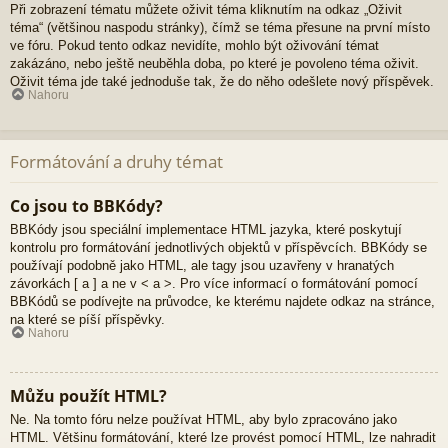
Při zobrazení tématu můžete oživit téma kliknutím na odkaz „Oživit
téma“ (většinou naspodu stránky), čímž se téma přesune na první místo
ve fóru. Pokud tento odkaz nevidíte, mohlo být oživování témat
zakázáno, nebo ještě neuběhla doba, po které je povoleno téma oživit.
Oživit téma jde také jednoduše tak, že do něho odešlete nový příspěvek.
Nahoru
Formátování a druhy témat
Co jsou to BBKódy?
BBKódy jsou speciální implementace HTML jazyka, které poskytují
kontrolu pro formátování jednotlivých objektů v příspěvcích. BBKódy se
používají podobně jako HTML, ale tagy jsou uzavřeny v hranatých
závorkách [ a ] a ne v < a >. Pro více informací o formátování pomocí
BBKódů se podívejte na průvodce, ke kterému najdete odkaz na stránce,
na které se píší příspěvky.
Nahoru
Můžu použít HTML?
Ne. Na tomto fóru nelze používat HTML, aby bylo zpracováno jako
HTML. Většinu formátování, které lze provést pomocí HTML, lze nahradit