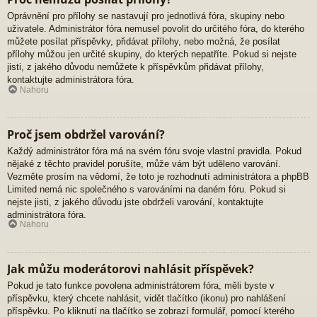
Oprávnění pro přílohy se nastavují pro jednotlivá fóra, skupiny nebo
uživatele. Administrátor fóra nemusel povolit do určitého fóra, do kterého
můžete posílat příspěvky, přidávat přílohy, nebo možná, že posílat
přílohy můžou jen určité skupiny, do kterých nepatříte. Pokud si nejste
jisti, z jakého důvodu nemůžete k příspěvkům přidávat přílohy,
kontaktujte administrátora fóra.
Nahoru
Proč jsem obdržel varování?
Každý administrátor fóra má na svém fóru svoje vlastní pravidla. Pokud
nějaké z těchto pravidel porušíte, může vám být uděleno varování.
Vezměte prosím na vědomí, že toto je rozhodnutí administrátora a phpBB
Limited nemá nic společného s varováními na daném fóru. Pokud si
nejste jisti, z jakého důvodu jste obdrželi varování, kontaktujte
administrátora fóra.
Nahoru
Jak můžu moderátorovi nahlásit příspěvek?
Pokud je tato funkce povolena administrátorem fóra, měli byste v
příspěvku, který chcete nahlásit, vidět tlačítko (ikonu) pro nahlášení
příspěvku. Po kliknutí na tlačítko se zobrazí formulář, pomocí kterého