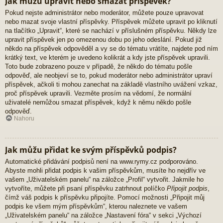
Jak můžu upravit nebo smazat příspěvek?
Pokud nejste administrátor nebo moderátor, můžete pouze upravovat
nebo mazat svoje vlastní příspěvky. Příspěvek můžete upravit po kliknutí
na tlačítko „Upravit“, které se nachází v příslušném příspěvku. Někdy lze
upravit příspěvek jen po omezenou dobu po jeho odeslání. Pokud již
někdo na příspěvek odpověděl a vy se do tématu vrátíte, najdete pod ním
krátký text, ve kterém je uvedeno kolikrát a kdy jste příspěvek upravili.
Toto bude zobrazeno pouze v případě, že někdo do tématu pošle
odpověď, ale neobjeví se to, pokud moderátor nebo administrátor upraví
příspěvek, ačkoli ti mohou zanechat na základě vlastního uvážení vzkaz,
proč příspěvek upravili. Vezměte prosím na vědomí, že normální
uživatelé nemůžou smazat příspěvek, když k němu někdo pošle
odpověď.
Nahoru
Jak můžu přidat ke svým příspěvků podpis?
Automatické přidávání podpisů není na www.rymy.cz podporováno.
Abyste mohli přidat podpis k vašim příspěvkům, musíte ho nejdřív ve
vašem „Uživatelském panelu“ na záložce „Profil“ vytvořit. Jakmile ho
vytvoříte, můžete při psaní příspěvku zatrhnout políčko
Připojit podpis
,
čímž váš podpis k příspěvku připojíte. Pomocí možnosti „Připojit můj
podpis ke všem mým příspěvkům“, kterou naleznete ve vašem
„Uživatelském panelu“ na záložce „Nastavení fóra“ v sekci „Výchozí