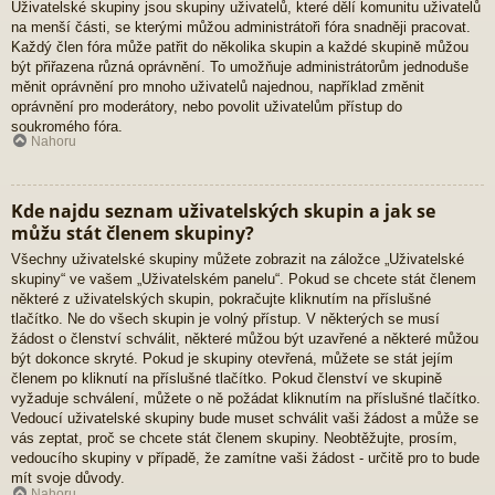
Uživatelské skupiny jsou skupiny uživatelů, které dělí komunitu uživatelů
na menší části, se kterými můžou administrátoři fóra snadněji pracovat.
Každý člen fóra může patřit do několika skupin a každé skupině můžou
být přiřazena různá oprávnění. To umožňuje administrátorům jednoduše
měnit oprávnění pro mnoho uživatelů najednou, například změnit
oprávnění pro moderátory, nebo povolit uživatelům přístup do
soukromého fóra.
Nahoru
Kde najdu seznam uživatelských skupin a jak se
můžu stát členem skupiny?
Všechny uživatelské skupiny můžete zobrazit na záložce „Uživatelské
skupiny“ ve vašem „Uživatelském panelu“. Pokud se chcete stát členem
některé z uživatelských skupin, pokračujte kliknutím na příslušné
tlačítko. Ne do všech skupin je volný přístup. V některých se musí
žádost o členství schválit, některé můžou být uzavřené a některé můžou
být dokonce skryté. Pokud je skupiny otevřená, můžete se stát jejím
členem po kliknutí na příslušné tlačítko. Pokud členství ve skupině
vyžaduje schválení, můžete o ně požádat kliknutím na příslušné tlačítko.
Vedoucí uživatelské skupiny bude muset schválit vaši žádost a může se
vás zeptat, proč se chcete stát členem skupiny. Neobtěžujte, prosím,
vedoucího skupiny v případě, že zamítne vaši žádost - určitě pro to bude
mít svoje důvody.
Nahoru