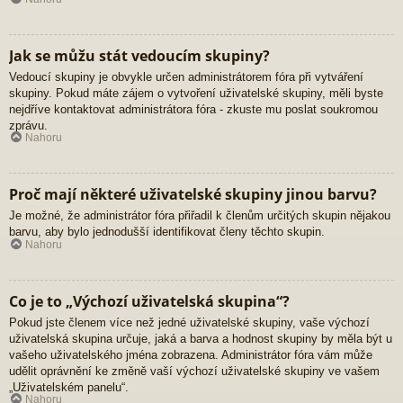
Jak se můžu stát vedoucím skupiny?
Vedoucí skupiny je obvykle určen administrátorem fóra při vytváření
skupiny. Pokud máte zájem o vytvoření uživatelské skupiny, měli byste
nejdříve kontaktovat administrátora fóra - zkuste mu poslat soukromou
zprávu.
Nahoru
Proč mají některé uživatelské skupiny jinou barvu?
Je možné, že administrátor fóra přiřadil k členům určitých skupin nějakou
barvu, aby bylo jednodušší identifikovat členy těchto skupin.
Nahoru
Co je to „Výchozí uživatelská skupina“?
Pokud jste členem více než jedné uživatelské skupiny, vaše výchozí
uživatelská skupina určuje, jaká a barva a hodnost skupiny by měla být u
vašeho uživatelského jména zobrazena. Administrátor fóra vám může
udělit oprávnění ke změně vaší výchozí uživatelské skupiny ve vašem
„Uživatelském panelu“.
Nahoru