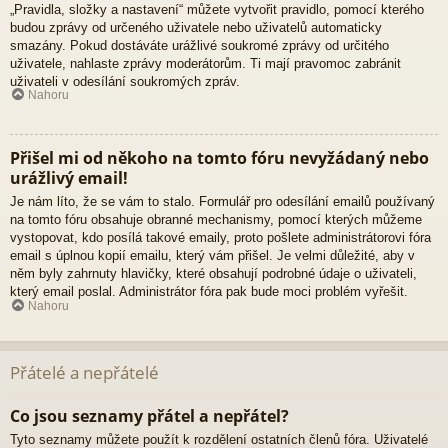
„Pravidla, složky a nastavení“ můžete vytvořit pravidlo, pomocí kterého
budou zprávy od určeného uživatele nebo uživatelů automaticky
smazány. Pokud dostáváte urážlivé soukromé zprávy od určitého
uživatele, nahlaste zprávy moderátorům. Ti mají pravomoc zabránit
uživateli v odesílání soukromých zpráv.
Nahoru
Přišel mi od někoho na tomto fóru nevyžádaný nebo
urážlivý email!
Je nám líto, že se vám to stalo. Formulář pro odesílání emailů používaný
na tomto fóru obsahuje obranné mechanismy, pomocí kterých můžeme
vystopovat, kdo posílá takové emaily, proto pošlete administrátorovi fóra
email s úplnou kopií emailu, který vám přišel. Je velmi důležité, aby v
něm byly zahrnuty hlavičky, které obsahují podrobné údaje o uživateli,
který email poslal. Administrátor fóra pak bude moci problém vyřešit.
Nahoru
Přátelé a nepřátelé
Co jsou seznamy přátel a nepřátel?
Tyto seznamy můžete použít k rozdělení ostatních členů fóra. Uživatelé