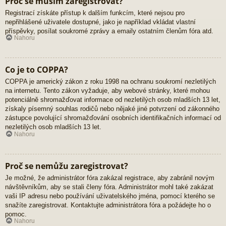
Proč se musím zaregistrovat?
Registrací získáte přístup k dalším funkcím, které nejsou pro
nepřihlášené uživatele dostupné, jako je například vkládat vlastní
příspěvky, posílat soukromé zprávy a emaily ostatním členům fóra atd.
Nahoru
Co je to COPPA?
COPPA je americký zákon z roku 1998 na ochranu soukromí nezletilých
na internetu. Tento zákon vyžaduje, aby webové stránky, které mohou
potenciálně shromažďovat informace od nezletilých osob mladších 13 let,
získaly písemný souhlas rodičů nebo nějaké jiné potvrzení od zákonného
zástupce povolující shromažďování osobních identifikačních informací od
nezletilých osob mladších 13 let.
Nahoru
Proč se nemůžu zaregistrovat?
Je možné, že administrátor fóra zakázal registrace, aby zabránil novým
návštěvníkům, aby se stali členy fóra. Administrátor mohl také zakázat
vaši IP adresu nebo používání uživatelského jména, pomocí kterého se
snažíte zaregistrovat. Kontaktujte administrátora fóra a požádejte ho o
pomoc.
Nahoru