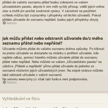
přidáni do vašeho seznamu přátel budou zobrazeni ve vašem
uživatelském panelu, abyste k nim měli rychlý přístup, viděli jejich online
stav a mohli jim posílat soukromé zprávy. V závislosti na použitém
vzhledu můžou být zvýrazněny i příspěvky od těchto uživatelů. Pokud
přidáte uživatele do seznamu nepřátel, budou jejich příspěvky skryty.
Nahoru
Jak můžu přidat nebo odstranit uživatele do/z mého
seznamu přátel nebo nepřátel?
Uživatele můžete přidat do vašeho seznamu dvěma způsoby. Po kliknutí
na jméno uživatele se dostanete na stránku s profilem uživatele, kde
najdete odkaz, pomocí kterého můžete uživatele přidat do seznamu
přátel nebo nepřátel. Nebo můžete ve vašem „Uživatelském panelu“ na
záložce „Přátelé a nepřátelé“ přímo přidat uživatele do jednoho ze
seznamů vložením jejich uživatelských jmen. Na stejné stránce můžete
také odstranit uživatele z vašich seznamů.
Na serveru www.rymy.cz však tato funkce není podporována.
Nahoru
Vyhledávání ve fóru