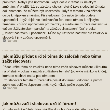
prohlížeči. Nebyli jste upozorněni, když došlo v tématu k nějakým
změnám. V phpBB 3.1 se záložky chovají stejně jako sledování tématu,
což znamená, že můžete být upozorněni, když v tématu v záložkách
dojde k nějakým změnám. Při sledování fóra nebo tématu budete
upozorněni, když dojde ve sledovaném fóru nebo tématu k nějakým
změnám. Způsob upozornění pro záložky a sledování můžete nastavit ve
vašem „Uživatelském panelu“ na záložce „Nastavení fóra“ v sekci
„Upravit nastavení upozornění“. Může být užitečné nastavit pro záložky a
sledování jiný způsob upozornění.
Nahoru
Jak můžu přidat určité téma do záložek nebo téma
začít sledovat?
Přidat určité téma do záložek nebo téma začít sledovat můžete kliknutím
na příslušný odkaz v nabídce „Nástroje tématu“ (obvykle má ikonu klíče),
která se nachází nad a pod tématem.
Pro sledování tématu můžete také poslat do tématu odpověď a přitom
zatrhnout políčko „Upozornit mě, když někdo pošle odpověď“.
Nahoru
Jak můžu začít sledovat určité fórum?
Pro sledování určitého fóra přejděte do toho fóra a klikněte na odkaz