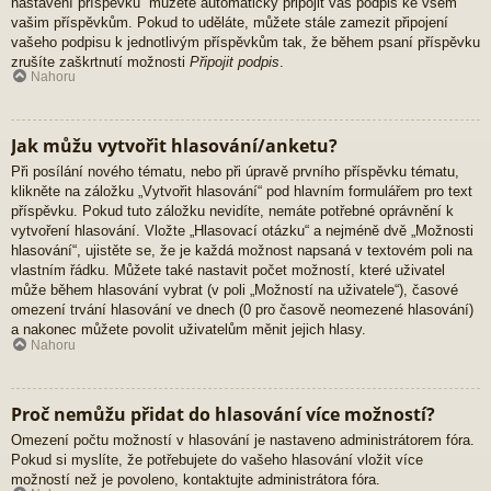
nastavení příspěvků“ můžete automaticky připojit váš podpis ke všem
vašim příspěvkům. Pokud to uděláte, můžete stále zamezit připojení
vašeho podpisu k jednotlivým příspěvkům tak, že během psaní příspěvku
zrušíte zaškrtnutí možnosti
Připojit podpis
.
Nahoru
Jak můžu vytvořit hlasování/anketu?
Při posílání nového tématu, nebo při úpravě prvního příspěvku tématu,
klikněte na záložku „Vytvořit hlasování“ pod hlavním formulářem pro text
příspěvku. Pokud tuto záložku nevidíte, nemáte potřebné oprávnění k
vytvoření hlasování. Vložte „Hlasovací otázku“ a nejméně dvě „Možnosti
hlasování“, ujistěte se, že je každá možnost napsaná v textovém poli na
vlastním řádku. Můžete také nastavit počet možností, které uživatel
může během hlasování vybrat (v poli „Možností na uživatele“), časové
omezení trvání hlasování ve dnech (0 pro časově neomezené hlasování)
a nakonec můžete povolit uživatelům měnit jejich hlasy.
Nahoru
Proč nemůžu přidat do hlasování více možností?
Omezení počtu možností v hlasování je nastaveno administrátorem fóra.
Pokud si myslíte, že potřebujete do vašeho hlasování vložit více
možností než je povoleno, kontaktujte administrátora fóra.