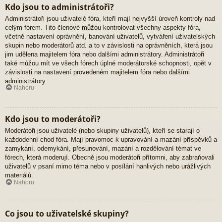
Kdo jsou to administrátoři?
Administrátoři jsou uživatelé fóra, kteří mají nejvyšší úroveň kontroly nad
celým fórem. Tito členové můžou kontrolovat všechny aspekty fóra,
včetně nastavení oprávnění, banování uživatelů, vytváření uživatelských
skupin nebo moderátorů atd. a to v závislosti na oprávněních, která jsou
jim udělena majitelem fóra nebo dalšími administrátory. Administrátoři
také můžou mít ve všech fórech úplné moderátorské schopnosti, opět v
závislosti na nastavení provedeném majitelem fóra nebo dalšími
administrátory.
Nahoru
Kdo jsou to moderátoři?
Moderátoři jsou uživatelé (nebo skupiny uživatelů), kteří se starají o
každodenní chod fóra. Mají pravomoc k upravování a mazání příspěvků a
zamykání, odemykání, přesunování, mazání a rozdělování témat ve
fórech, která moderují. Obecně jsou moderátoři přítomni, aby zabraňovali
uživatelů v psaní mimo téma nebo v posílání hanlivých nebo urážlivých
materiálů.
Nahoru
Co jsou to uživatelské skupiny?