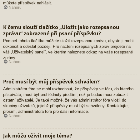
můžete příspěvek nahlásit.
Nahoru
K čemu slouží tlačítko „Uložit jako rozepsanou
zprávu“ zobrazené při psaní příspěvku?
Pomocí tohoto tlačítka můžete uložit rozepsanou zprávu, abyste ji mohli
dokončit a odeslat později. Pro načtení rozepsaných zpráv přejděte na
váš „Uživatelský panel“, ve kterém naleznete odkaz na vaše rozepsané
zprávy.
Nahoru
Proč musí být můj příspěvek schválen?
Administrátor fóra se mohl rozhodnout, že příspěvky ve fóru, do kterého
přispíváte, musí být prohlédnuty předtím, než je budou moci zobrazit
ostatní uživatelé. Je také možné, že vás administrátor fóra vložil do
skupiny uživatelů, jejichž příspěvky musí být schváleny. Kontaktujte,
prosím, administrátora fóra pro další informace.
Nahoru
Jak můžu oživit moje téma?