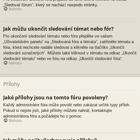
„Sledovat fórum“, který se nachází naspodu stránky.
Nahoru
Jak můžu ukončit sledování témat nebo fór?
Pro ukončení sledování tématu nebo fóra přejděte ve vašem
„Uživatelském panelu“ na „Sledovaná fóra a témata“, zatrhněte témata a
fóra, která nechcete nadále sledovat a klikněte na tlačítko „Ukončit
sledování označených“. Můžete také kliknout v tématu na odkaz „Ukončit
sledování tématu“ nebo ve fóru na odkaz „Ukončit sledování fóra“.
Nahoru
Přílohy
Jaké přílohy jsou na tomto fóru povoleny?
Každý administrátor fóra může povolit nebo zakázat určité typy příloh.
Pokud si nejste jisti, jaké přílohy můžete nahrát, kontaktujte
administrátora fóra a požádejte ho o pomoc.
Nahoru