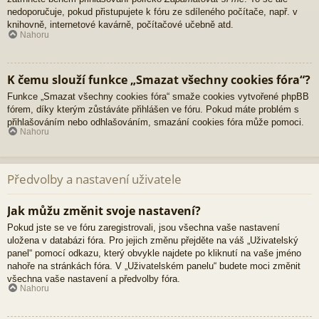
nedoporučuje, pokud přistupujete k fóru ze sdíleného počítače, např. v
knihovně, internetové kavárně, počítačové učebně atd.
Nahoru
K čemu slouží funkce „Smazat všechny cookies fóra“?
Funkce „Smazat všechny cookies fóra“ smaže cookies vytvořené phpBB
fórem, díky kterým zůstáváte přihlášen ve fóru. Pokud máte problém s
přihlašováním nebo odhlašováním, smazání cookies fóra může pomoci.
Nahoru
Předvolby a nastavení uživatele
Jak můžu změnit svoje nastavení?
Pokud jste se ve fóru zaregistrovali, jsou všechna vaše nastavení
uložena v databázi fóra. Pro jejich změnu přejděte na váš „Uživatelský
panel“ pomocí odkazu, který obvykle najdete po kliknutí na vaše jméno
nahoře na stránkách fóra. V „Uživatelském panelu“ budete moci změnit
všechna vaše nastavení a předvolby fóra.
Nahoru