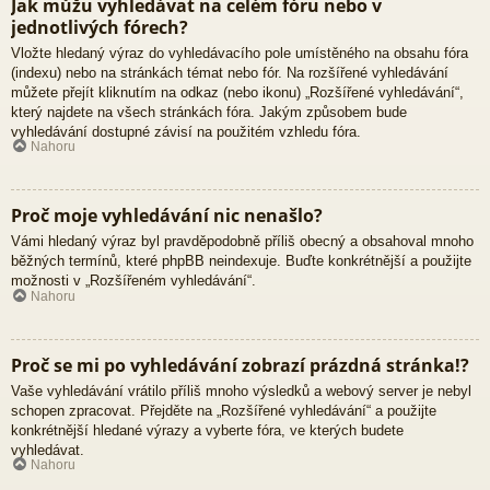
Jak můžu vyhledávat na celém fóru nebo v
jednotlivých fórech?
Vložte hledaný výraz do vyhledávacího pole umístěného na obsahu fóra
(indexu) nebo na stránkách témat nebo fór. Na rozšířené vyhledávání
můžete přejít kliknutím na odkaz (nebo ikonu) „Rozšířené vyhledávání“,
který najdete na všech stránkách fóra. Jakým způsobem bude
vyhledávání dostupné závisí na použitém vzhledu fóra.
Nahoru
Proč moje vyhledávání nic nenašlo?
Vámi hledaný výraz byl pravděpodobně příliš obecný a obsahoval mnoho
běžných termínů, které phpBB neindexuje. Buďte konkrétnější a použijte
možnosti v „Rozšířeném vyhledávání“.
Nahoru
Proč se mi po vyhledávání zobrazí prázdná stránka!?
Vaše vyhledávání vrátilo příliš mnoho výsledků a webový server je nebyl
schopen zpracovat. Přejděte na „Rozšířené vyhledávání“ a použijte
konkrétnější hledané výrazy a vyberte fóra, ve kterých budete
vyhledávat.
Nahoru