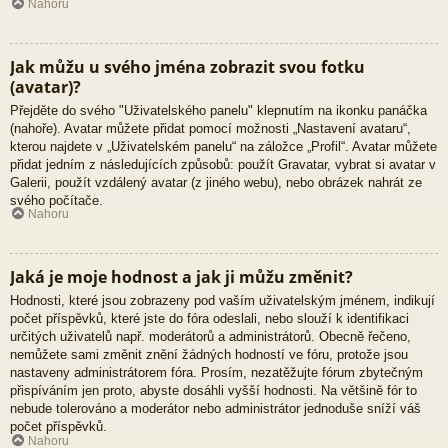
Nahoru
Jak můžu u svého jména zobrazit svou fotku
(avatar)?
Přejděte do svého "Uživatelského panelu" klepnutím na ikonku panáčka
(nahoře). Avatar můžete přidat pomocí možnosti „Nastavení avataru“,
kterou najdete v „Uživatelském panelu“ na záložce „Profil“. Avatar můžete
přidat jedním z následujících způsobů: použít Gravatar, vybrat si avatar v
Galerii, použít vzdálený avatar (z jiného webu), nebo obrázek nahrát ze
svého počítače.
Nahoru
Jaká je moje hodnost a jak ji můžu změnit?
Hodnosti, které jsou zobrazeny pod vaším uživatelským jménem, indikují
počet příspěvků, které jste do fóra odeslali, nebo slouží k identifikaci
určitých uživatelů např. moderátorů a administrátorů. Obecně řečeno,
nemůžete sami změnit znění žádných hodností ve fóru, protože jsou
nastaveny administrátorem fóra. Prosím, nezatěžujte fórum zbytečným
přispíváním jen proto, abyste dosáhli vyšší hodnosti. Na většině fór to
nebude tolerováno a moderátor nebo administrátor jednoduše sníží váš
počet příspěvků.
Nahoru