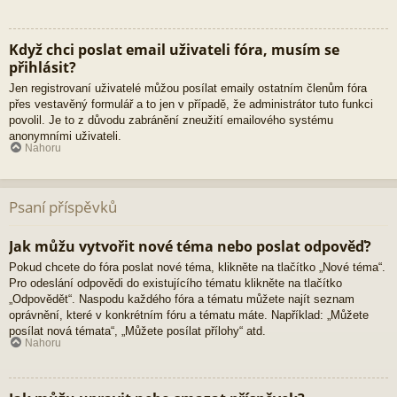
Když chci poslat email uživateli fóra, musím se
přihlásit?
Jen registrovaní uživatelé můžou posílat emaily ostatním členům fóra
přes vestavěný formulář a to jen v případě, že administrátor tuto funkci
povolil. Je to z důvodu zabránění zneužití emailového systému
anonymními uživateli.
Nahoru
Psaní příspěvků
Jak můžu vytvořit nové téma nebo poslat odpověď?
Pokud chcete do fóra poslat nové téma, klikněte na tlačítko „Nové téma“.
Pro odeslání odpovědi do existujícího tématu klikněte na tlačítko
„Odpovědět“. Naspodu každého fóra a tématu můžete najít seznam
oprávnění, které v konkrétním fóru a tématu máte. Například: „Můžete
posílat nová témata“, „Můžete posílat přílohy“ atd.
Nahoru