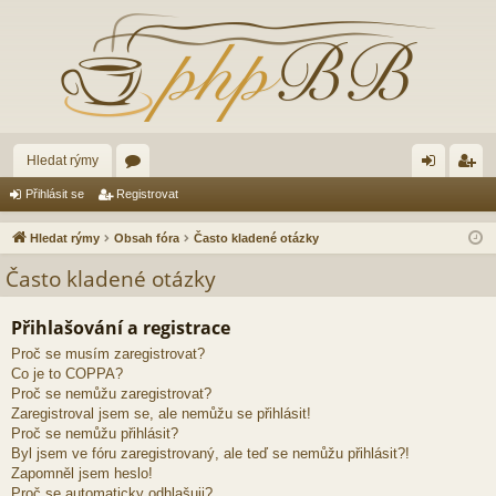
Hledat rýmy
ór
řih
eg
Přihlásit se
Registrovat
a
lá
ist
Hledat rýmy
Obsah fóra
Často kladené otázky
sit
ro
Často kladené otázky
se
va
Přihlašování a registrace
t
Proč se musím zaregistrovat?
Co je to COPPA?
Proč se nemůžu zaregistrovat?
Zaregistroval jsem se, ale nemůžu se přihlásit!
Proč se nemůžu přihlásit?
Byl jsem ve fóru zaregistrovaný, ale teď se nemůžu přihlásit?!
Zapomněl jsem heslo!
Proč se automaticky odhlašuji?