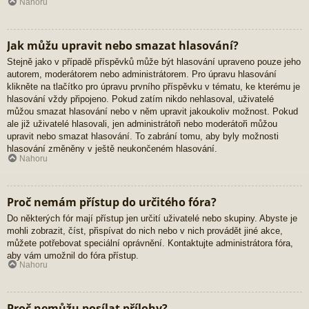
Nahoru
Jak můžu upravit nebo smazat hlasování?
Stejně jako v případě příspěvků může být hlasování upraveno pouze jeho
autorem, moderátorem nebo administrátorem. Pro úpravu hlasování
klikněte na tlačítko pro úpravu prvního příspěvku v tématu, ke kterému je
hlasování vždy připojeno. Pokud zatím nikdo nehlasoval, uživatelé
můžou smazat hlasování nebo v něm upravit jakoukoliv možnost. Pokud
ale již uživatelé hlasovali, jen administrátoři nebo moderátoři můžou
upravit nebo smazat hlasování. To zabrání tomu, aby byly možnosti
hlasování změněny v ještě neukončeném hlasování.
Nahoru
Proč nemám přístup do určitého fóra?
Do některých fór mají přístup jen určití uživatelé nebo skupiny. Abyste je
mohli zobrazit, číst, přispívat do nich nebo v nich provádět jiné akce,
můžete potřebovat speciální oprávnění. Kontaktujte administrátora fóra,
aby vám umožnil do fóra přístup.
Nahoru
Proč nemůžu posílat přílohy?