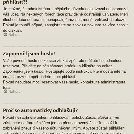
přihlásit?!
Je možné, že administrátor z nějakého důvodu deaktivoval nebo smazal
váš účet. Na některých fórech také pravidelně odstraňují uživatele, kteří
dlouhou dobu do fóra nic nenapsali, čímž se zmenší velikost databáze.
Pokud je to váš případ, zaregistrujte se znovu a pokuste se více zapojit
do diskuzí.
Nahoru
Zapomněl jsem heslo!
Vaše původní heslo nelze sice získat zpět, ale můžete ho jednoduše
resetovat. Přejděte na přihlašovací stránku a klikněte na odkaz
Zapomněl/a jsem heslo
. Postupujte podle instrukcí, které dostanete na
email a brzy se opět budete moci přihlásit.
Pokud nebudete moci resetovat vaše heslo, kontaktujte administrátora
fóra.
Nahoru
Proč se automaticky odhlašuji?
Pokud nezatrhnete během přihlašování políčko
Zapamatovat si mě
zůstanete na fóru přihlášen jen po přednastavený čas. To slouží k
zabránění zneužití vašeho účtu někým jiným. Abyste zůstali přihlášeni,
zatrhněte během přihlašování políčko
Zapamatovat si mě
. To se ale