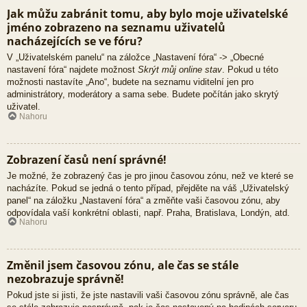
Jak můžu zabránit tomu, aby bylo moje uživatelské
jméno zobrazeno na seznamu uživatelů
nacházejících se ve fóru?
V „Uživatelském panelu“ na záložce „Nastavení fóra“ -> „Obecné
nastavení fóra“ najdete možnost
Skrýt můj online stav
. Pokud u této
možnosti nastavíte „Ano“, budete na seznamu viditelní jen pro
administrátory, moderátory a sama sebe. Budete počítán jako skrytý
uživatel.
Nahoru
Zobrazení časů není správné!
Je možné, že zobrazený čas je pro jinou časovou zónu, než ve které se
nacházíte. Pokud se jedná o tento případ, přejděte na váš „Uživatelský
panel“ na záložku „Nastavení fóra“ a změňte vaši časovou zónu, aby
odpovídala vaší konkrétní oblasti, např. Praha, Bratislava, Londýn, atd.
Nahoru
Změnil jsem časovou zónu, ale čas se stále
nezobrazuje správně!
Pokud jste si jisti, že jste nastavili vaši časovou zónu správně, ale čas