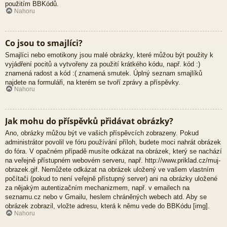
použitím BBKódů.
Nahoru
Co jsou to smajlíci?
Smajlíci nebo emotikony jsou malé obrázky, které můžou být použity k
vyjádření pocitů a vytvořeny za použití krátkého kódu, např. kód :)
znamená radost a kód :( znamená smutek. Úplný seznam smajlíků
najdete na formuláři, na kterém se tvoří zprávy a příspěvky.
Nahoru
Jak mohu do příspěvků přidávat obrázky?
Ano, obrázky můžou být ve vašich příspěvcích zobrazeny. Pokud
administrátor povolil ve fóru používání příloh, budete moci nahrát obrázek
do fóra. V opačném případě musíte odkázat na obrázek, který se nachází
na veřejně přístupném webovém serveru, např. http://www.priklad.cz/muj-
obrazek.gif. Nemůžete odkázat na obrázek uložený ve vašem vlastním
počítači (pokud to není veřejně přístupný server) ani na obrázky uložené
za nějakým autentizačním mechanizmem, např. v emailech na
seznamu.cz nebo v Gmailu, heslem chráněných webech atd. Aby se
obrázek zobrazil, vložte adresu, která k němu vede do BBKódu [img].
Nahoru