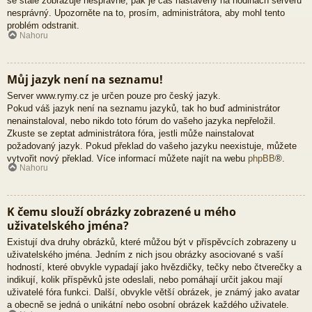
se stále zobrazuje nesprávně, pak je čas nastavený na hodinách serveru
nesprávný. Upozorněte na to, prosím, administrátora, aby mohl tento
problém odstranit.
Nahoru
Můj jazyk není na seznamu!
Server www.rymy.cz je určen pouze pro český jazyk.
Pokud váš jazyk není na seznamu jazyků, tak ho buď administrátor
nenainstaloval, nebo nikdo toto fórum do vašeho jazyka nepřeložil.
Zkuste se zeptat administrátora fóra, jestli může nainstalovat
požadovaný jazyk. Pokud překlad do vašeho jazyku neexistuje, můžete
vytvořit nový překlad. Více informací můžete najít na webu
phpBB
®.
Nahoru
K čemu slouží obrázky zobrazené u mého
uživatelského jména?
Existují dva druhy obrázků, které můžou být v příspěvcích zobrazeny u
uživatelského jména. Jedním z nich jsou obrázky asociované s vaší
hodností, které obvykle vypadají jako hvězdičky, tečky nebo čtverečky a
indikují, kolik příspěvků jste odeslali, nebo pomáhají určit jakou mají
uživatelé fóra funkci. Další, obvykle větší obrázek, je známý jako avatar
a obecně se jedná o unikátní nebo osobní obrázek každého uživatele.